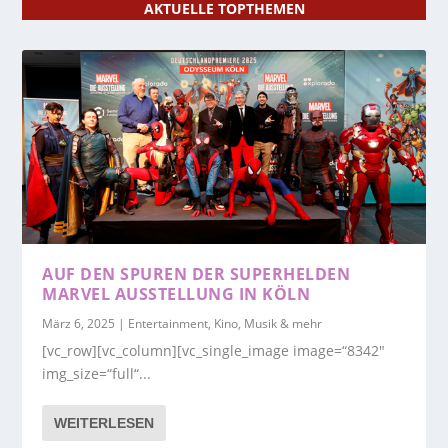
AKTUELLE TOPTHEMEN
AUF DEN SPUREN DER SUPERHELDEN
MARVEL AUSSTELLUNG IN KÖLN
März 6, 2025
|
Entertainment, Kino, Musik & mehr
[vc_row][vc_column][vc_single_image image=“8342″
img_size=“full“...
WEITERLESEN