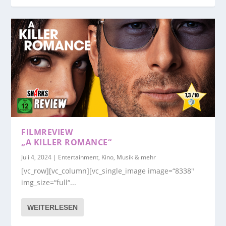
FILMREVIEW
„A KILLER ROMANCE“
Juli 4, 2024
|
Entertainment, Kino, Musik & mehr
[vc_row][vc_column][vc_single_image image=“8338″
img_size=“full“...
WEITERLESEN