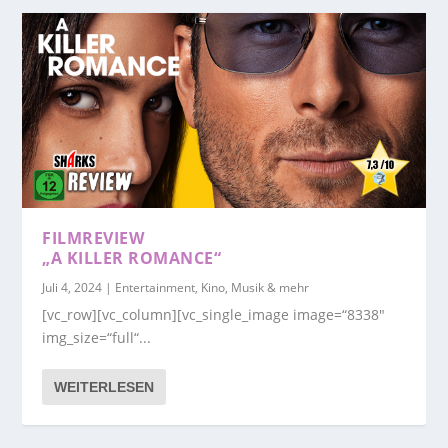
FILMREVIEW
„A KILLER ROMANCE“
Juli 4, 2024
|
Entertainment, Kino, Musik & mehr
[vc_row][vc_column][vc_single_image image=“8338″
img_size=“full“...
WEITERLESEN