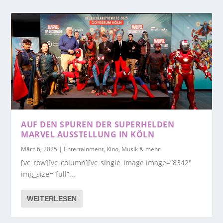
AUF DEN SPUREN DER SUPERHELDEN
MARVEL AUSSTELLUNG IN KÖLN
März 6, 2025
|
Entertainment, Kino, Musik & mehr
[vc_row][vc_column][vc_single_image image=“8342″
img_size=“full“...
WEITERLESEN