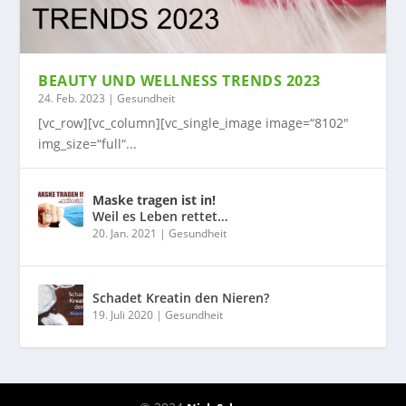
BEAUTY UND WELLNESS TRENDS 2023
24. Feb. 2023
|
Gesundheit
[vc_row][vc_column][vc_single_image image=“8102″
img_size=“full“...
Maske tragen ist in!
Weil es Leben rettet…
20. Jan. 2021
|
Gesundheit
Schadet Kreatin den Nieren?
19. Juli 2020
|
Gesundheit