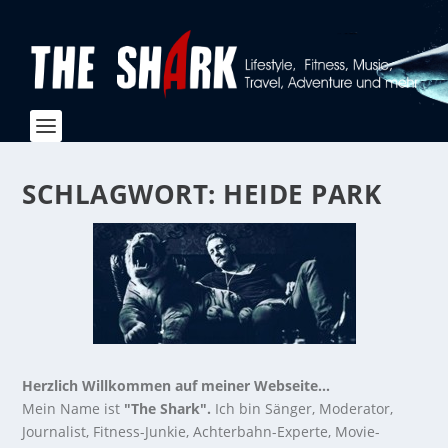
SCHLAGWORT:
HEIDE PARK
Herzlich Willkommen auf meiner Webseite...
Mein Name ist
"The Shark".
Ich bin Sänger, Moderator,
Journalist, Fitness-Junkie, Achterbahn-Experte, Movie-