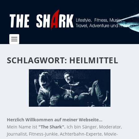
SCHLAGWORT:
HEILMITTEL
Herzlich Willkommen auf meiner Webseite...
Mein Name ist
"The Shark".
Ich bin Sänger, Moderator,
Journalist, Fitness-Junkie, Achterbahn-Experte, Movie-