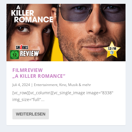
FILMREVIEW
„A KILLER ROMANCE“
Juli 4, 2024
|
Entertainment, Kino, Musik & mehr
[vc_row][vc_column][vc_single_image image=“8338″
img_size=“full“...
WEITERLESEN