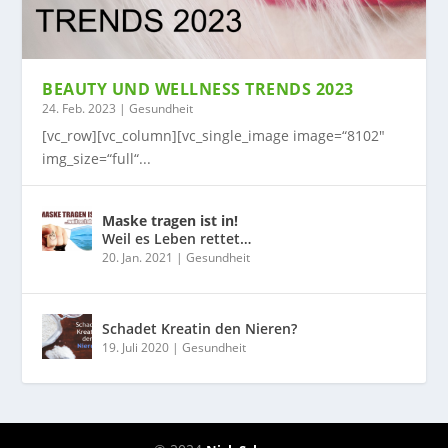
BEAUTY UND WELLNESS TRENDS 2023
24. Feb. 2023
|
Gesundheit
[vc_row][vc_column][vc_single_image image=“8102″
img_size=“full“...
Maske tragen ist in!
Weil es Leben rettet…
20. Jan. 2021
|
Gesundheit
Schadet Kreatin den Nieren?
19. Juli 2020
|
Gesundheit