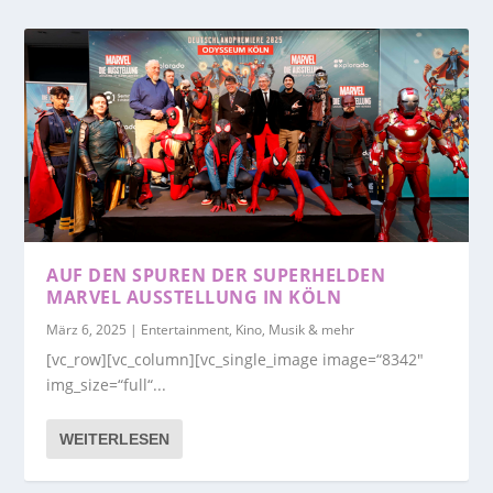
AUF DEN SPUREN DER SUPERHELDEN
MARVEL AUSSTELLUNG IN KÖLN
März 6, 2025
|
Entertainment, Kino, Musik & mehr
[vc_row][vc_column][vc_single_image image=“8342″
img_size=“full“...
WEITERLESEN