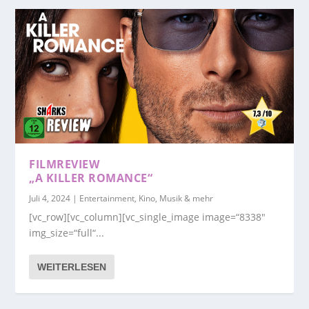
FILMREVIEW
„A KILLER ROMANCE“
Juli 4, 2024
|
Entertainment, Kino, Musik & mehr
[vc_row][vc_column][vc_single_image image=“8338″
img_size=“full“...
WEITERLESEN