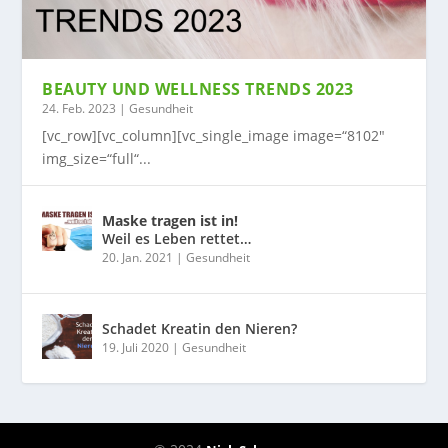
BEAUTY UND WELLNESS TRENDS 2023
24. Feb. 2023
|
Gesundheit
[vc_row][vc_column][vc_single_image image=“8102″
img_size=“full“...
Maske tragen ist in!
Weil es Leben rettet…
20. Jan. 2021
|
Gesundheit
Schadet Kreatin den Nieren?
19. Juli 2020
|
Gesundheit