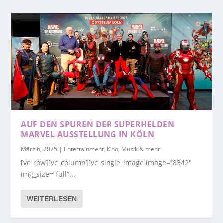
AUF DEN SPUREN DER SUPERHELDEN
MARVEL AUSSTELLUNG IN KÖLN
März 6, 2025
|
Entertainment, Kino, Musik & mehr
[vc_row][vc_column][vc_single_image image=“8342″
img_size=“full“...
WEITERLESEN