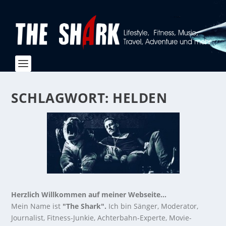
SCHLAGWORT:
HELDEN
Herzlich Willkommen auf meiner Webseite...
Mein Name ist
"The Shark".
Ich bin Sänger, Moderator,
Journalist, Fitness-Junkie, Achterbahn-Experte, Movie-