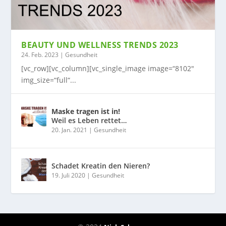
BEAUTY UND WELLNESS TRENDS 2023
24. Feb. 2023
|
Gesundheit
[vc_row][vc_column][vc_single_image image=“8102″
img_size=“full“...
Maske tragen ist in!
Weil es Leben rettet…
20. Jan. 2021
|
Gesundheit
Schadet Kreatin den Nieren?
19. Juli 2020
|
Gesundheit