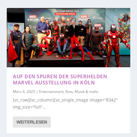
AUF DEN SPUREN DER SUPERHELDEN
MARVEL AUSSTELLUNG IN KÖLN
März 6, 2025
|
Entertainment, Kino, Musik & mehr
[vc_row][vc_column][vc_single_image image=“8342″
img_size=“full“...
WEITERLESEN