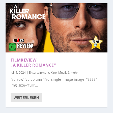
FILMREVIEW
„A KILLER ROMANCE“
Juli 4, 2024
|
Entertainment, Kino, Musik & mehr
[vc_row][vc_column][vc_single_image image=“8338″
img_size=“full“...
WEITERLESEN