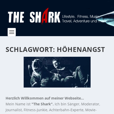
SCHLAGWORT:
HÖHENANGST
Herzlich Willkommen auf meiner Webseite...
Mein Name ist
"The Shark".
Ich bin Sänger, Moderator,
Journalist, Fitness-Junkie, Achterbahn-Experte, Movie-