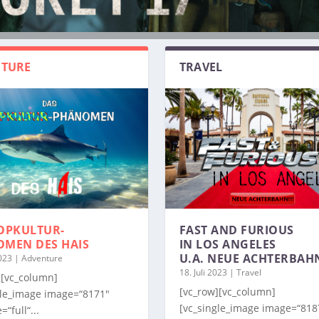
TURE
TRAVEL
OPKULTUR-
FAST AND FURIOUS
OMEN
DES HAIS
IN LOS ANGELES
U.A. NEUE ACHTERBAH
2023
|
Adventure
18. Juli 2023
|
Travel
][vc_column]
[vc_row][vc_column]
gle_image image=“8171″
[vc_single_image image=“818
=“full“...