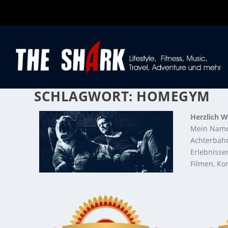
SCHLAGWORT:
HOMEGYM
Herzlich W
Mein Name
Achterbahn
Erlebnisse
Filmen, Kon