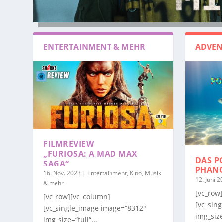
ENTERTAINMENT & MEHR
ADVEN
FILMREVIEW
„FURIOSA: A MAD MAX
DAS P
SAGA“
PHÄN
16. Nov. 2023
|
Entertainment, Kino, Musik
12. Juni 
& mehr
[vc_row
[vc_row][vc_column]
[vc_sin
[vc_single_image image=“8312″
img_size
img_size=“full“...