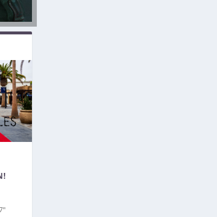
N!
7″