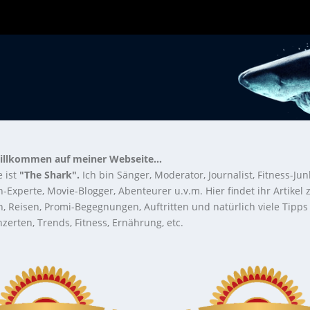
illkommen auf meiner Webseite...
 ist
"The Shark".
Ich bin Sänger, Moderator, Journalist, Fitness-Jun
-Experte, Movie-Blogger, Abenteurer u.v.m. Hier findet ihr Artikel
n, Reisen, Promi-Begegnungen, Auftritten und natürlich viele Tipps
zerten, Trends, Fitness, Ernährung, etc.