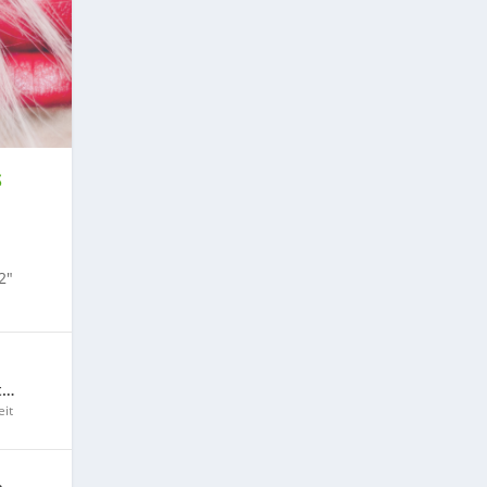
S
2″
t…
it