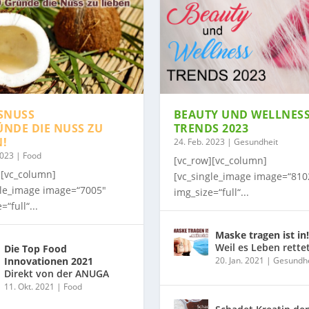
SNUSS
BEAUTY UND WELLNES
ÜNDE DIE NUSS ZU
TRENDS 2023
N!
24. Feb. 2023
|
Gesundheit
2023
|
Food
[vc_row][vc_column]
][vc_column]
[vc_single_image image=“810
gle_image image=“7005″
img_size=“full“...
=“full“...
Maske tragen ist in!
Weil es Leben rette
Die Top Food
Innovationen 2021
20. Jan. 2021
|
Gesundhe
Direkt von der ANUGA
11. Okt. 2021
|
Food