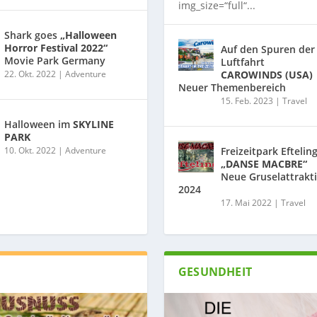
img_size=“full“...
Shark goes
„Halloween
Horror Festival 2022“
Auf den Spuren der
Movie Park Germany
Luftfahrt
22. Okt. 2022
|
Adventure
CAROWINDS (USA)
Neuer Themenbereich
15. Feb. 2023
|
Travel
Halloween im
SKYLINE
PARK
10. Okt. 2022
|
Adventure
Freizeitpark Eftelin
„DANSE MACBRE“
Neue Gruselattrakt
2024
17. Mai 2022
|
Travel
GESUNDHEIT