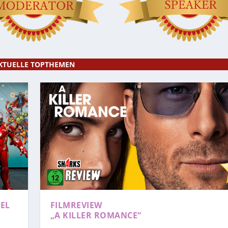
KTUELLE TOPTHEMEN
EL
FILMREVIEW
„A KILLER ROMANCE“