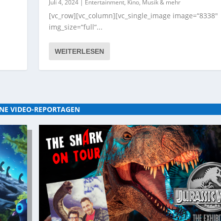
Juli 4, 2024
|
Entertainment, Kino, Musik & mehr
[vc_row][vc_column][vc_single_image image=“8338″
img_size=“full“...
WEITERLESEN
NE VIDEO-REPORTAGEN