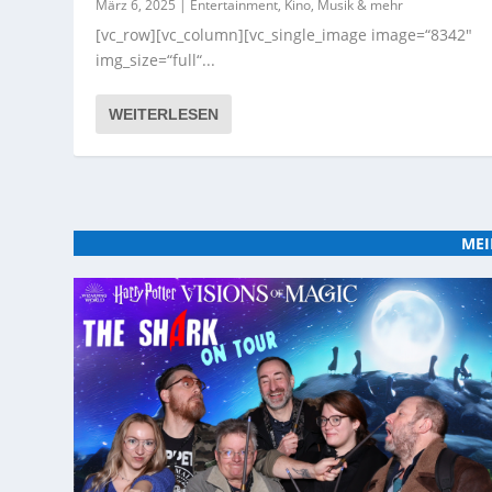
März 6, 2025
|
Entertainment, Kino, Musik & mehr
[vc_row][vc_column][vc_single_image image=“8342″
img_size=“full“...
WEITERLESEN
MEI