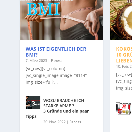
WAS IST EIGENTLICH DER
KOKO
BMI?
10 GR
LIEBE
7. März 2023
|
Fitness
10. Feb. 
[vc_row][vc_column]
[vc_row
[vc_single_image image=“8114″
[vc_sin
img_size=“full“...
img_size
WOZU BRAUCHE ICH
STARKE ARME ?
3 Gründe und ein paar
Tipps
20. Nov. 2022
|
Fitness