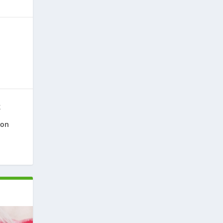
g
ion