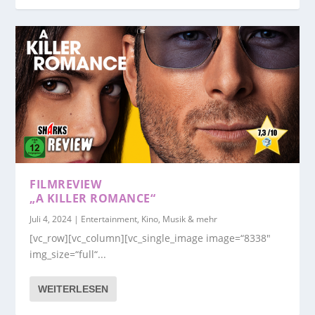
FILMREVIEW
„A KILLER ROMANCE“
Juli 4, 2024
|
Entertainment, Kino, Musik & mehr
[vc_row][vc_column][vc_single_image image=“8338″
img_size=“full“...
WEITERLESEN