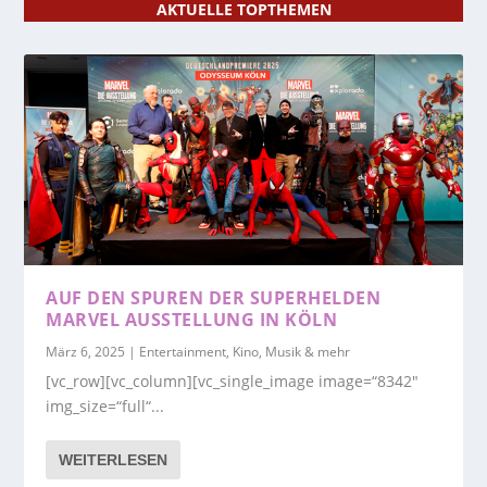
AKTUELLE TOPTHEMEN
AUF DEN SPUREN DER SUPERHELDEN
MARVEL AUSSTELLUNG IN KÖLN
März 6, 2025
|
Entertainment, Kino, Musik & mehr
[vc_row][vc_column][vc_single_image image=“8342″
img_size=“full“...
WEITERLESEN