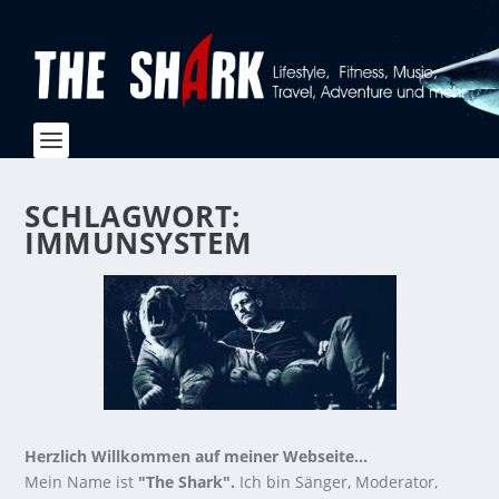
SCHLAGWORT:
IMMUNSYSTEM
Herzlich Willkommen auf meiner Webseite...
Mein Name ist
"The Shark".
Ich bin Sänger, Moderator,