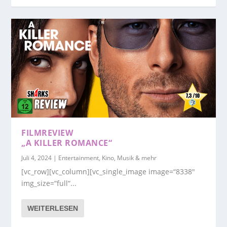
FILMREVIEW
„A KILLER ROMANCE“
Juli 4, 2024
|
Entertainment, Kino, Musik & mehr
[vc_row][vc_column][vc_single_image image=“8338″
img_size=“full“...
WEITERLESEN