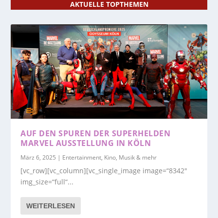
AKTUELLE TOPTHEMEN
AUF DEN SPUREN DER SUPERHELDEN
MARVEL AUSSTELLUNG IN KÖLN
März 6, 2025
|
Entertainment, Kino, Musik & mehr
[vc_row][vc_column][vc_single_image image=“8342″
img_size=“full“...
WEITERLESEN