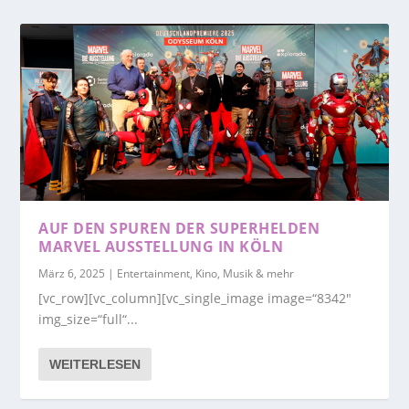
AUF DEN SPUREN DER SUPERHELDEN
MARVEL AUSSTELLUNG IN KÖLN
März 6, 2025
|
Entertainment, Kino, Musik & mehr
[vc_row][vc_column][vc_single_image image=“8342″
img_size=“full“...
WEITERLESEN