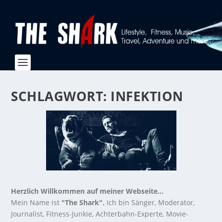
SCHLAGWORT:
INFEKTION
Herzlich Willkommen auf meiner Webseite...
Mein Name ist
"The Shark".
Ich bin Sänger, Moderator,
Journalist, Fitness-Junkie, Achterbahn-Experte, Movie-