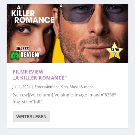
FILMREVIEW
„A KILLER ROMANCE“
Juli 4, 2024
|
Entertainment, Kino, Musik & mehr
[vc_row][vc_column][vc_single_image image=“8338″
img_size=“full“...
WEITERLESEN