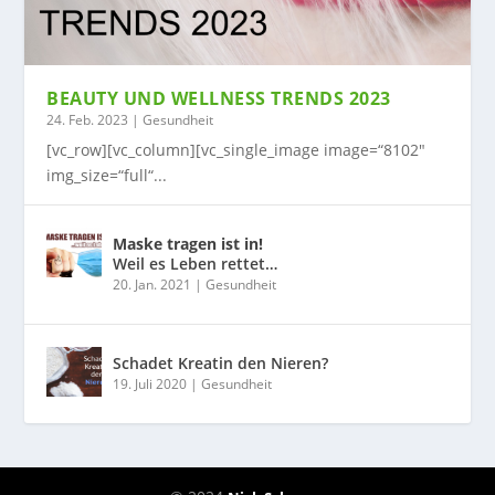
BEAUTY UND WELLNESS TRENDS 2023
24. Feb. 2023
|
Gesundheit
[vc_row][vc_column][vc_single_image image=“8102″
img_size=“full“...
Maske tragen ist in!
Weil es Leben rettet…
20. Jan. 2021
|
Gesundheit
Schadet Kreatin den Nieren?
19. Juli 2020
|
Gesundheit