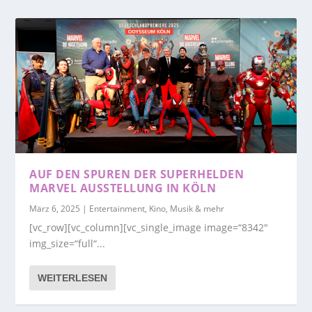
AUF DEN SPUREN DER SUPERHELDEN
MARVEL AUSSTELLUNG IN KÖLN
März 6, 2025
|
Entertainment, Kino, Musik & mehr
[vc_row][vc_column][vc_single_image image=“8342″
img_size=“full“...
WEITERLESEN