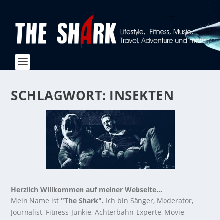
SCHLAGWORT:
INSEKTEN
Herzlich Willkommen auf meiner Webseite...
Mein Name ist
"The Shark".
Ich bin Sänger, Moderator,
Journalist, Fitness-Junkie, Achterbahn-Experte, Movie-