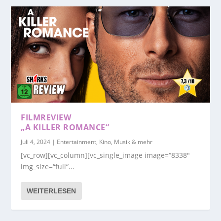
FILMREVIEW
„A KILLER ROMANCE“
Juli 4, 2024
|
Entertainment, Kino, Musik & mehr
[vc_row][vc_column][vc_single_image image=“8338″
img_size=“full“...
WEITERLESEN