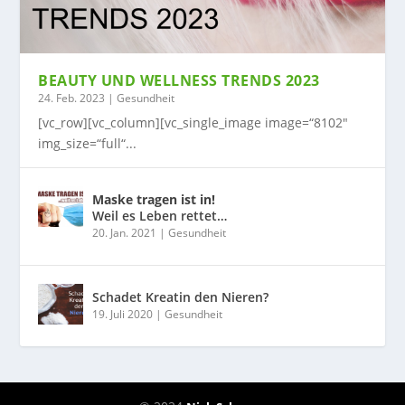
BEAUTY UND WELLNESS TRENDS 2023
24. Feb. 2023
|
Gesundheit
[vc_row][vc_column][vc_single_image image=“8102″
img_size=“full“...
Maske tragen ist in!
Weil es Leben rettet…
20. Jan. 2021
|
Gesundheit
Schadet Kreatin den Nieren?
19. Juli 2020
|
Gesundheit