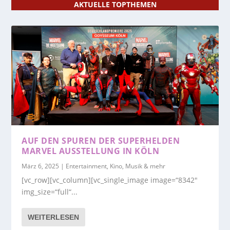
AKTUELLE TOPTHEMEN
AUF DEN SPUREN DER SUPERHELDEN
MARVEL AUSSTELLUNG IN KÖLN
März 6, 2025
|
Entertainment, Kino, Musik & mehr
[vc_row][vc_column][vc_single_image image=“8342″
img_size=“full“...
WEITERLESEN