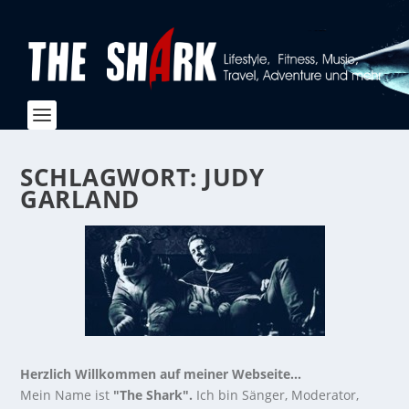
SCHLAGWORT:
JUDY
GARLAND
Herzlich Willkommen auf meiner Webseite...
Mein Name ist
"The Shark".
Ich bin Sänger, Moderator,