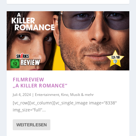
FILMREVIEW
„A KILLER ROMANCE“
Juli 4, 2024
|
Entertainment, Kino, Musik & mehr
[vc_row][vc_column][vc_single_image image=“8338″
img_size=“full“...
WEITERLESEN