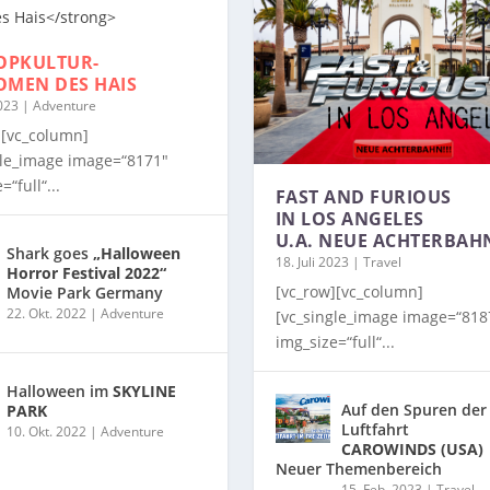
OPKULTUR-
OMEN
DES HAIS
2023
|
Adventure
][vc_column]
gle_image image=“8171″
=“full“...
FAST AND FURIOUS
IN LOS ANGELES
U.A. NEUE ACHTERBAH
Shark goes
„Halloween
18. Juli 2023
|
Travel
Horror Festival 2022“
[vc_row][vc_column]
Movie Park Germany
22. Okt. 2022
|
Adventure
[vc_single_image image=“818
img_size=“full“...
Halloween im
SKYLINE
Auf den Spuren der
PARK
Luftfahrt
10. Okt. 2022
|
Adventure
CAROWINDS (USA)
Neuer Themenbereich
15. Feb. 2023
|
Travel