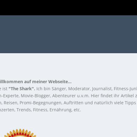
illkommen auf meiner Webseite...
 ist
"The Shark".
Ich bin Sänger, Moderator, Journalist, Fitness-Jun
-Experte, Movie-Blogger, Abenteurer u.v.m. Hier findet ihr Artikel
n, Reisen, Promi-Begegnungen, Auftritten und natürlich viele Tipps
zerten, Trends, Fitness, Ernährung, etc.