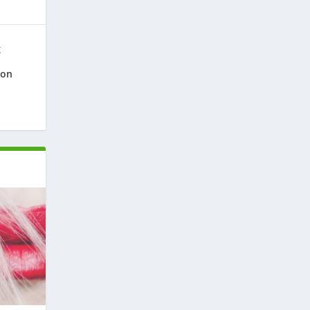
g
ion