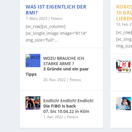
WAS IST EIGENTLICH DER
KOKO
BMI?
10 GR
LIEBE
7. März 2023
|
Fitness
10. Feb. 
[vc_row][vc_column]
[vc_row
[vc_single_image image=“8114″
[vc_sin
img_size=“full“...
img_size
WOZU BRAUCHE ICH
STARKE ARME ?
3 Gründe und ein paar
Tipps
20. Nov. 2022
|
Fitness
Endlich! Endlich! Endlich!
Die FIBO is back
07. bis 10.04.22 in Köln
1. Apr. 2022
|
Fitness