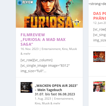
DAS P
PHÄN
12. Juni 
[vc_row
FILMREVIEW
[vc_sin
„FURIOSA: A MAD MAX
img_size
SAGA“
16. Nov. 2023
|
Entertainment, Kino, Musik
& mehr
[vc_row][vc_column]
[vc_single_image image=“8312″
img_size=“full“...
„WACKEN OPEN AIR 2023“
– Mein Tagebuch
31.07. bis fast 06.08.2023
1. Aug. 2023
|
Entertainment,
Kino, Musik & mehr