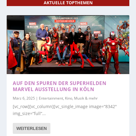
AKTUELLE TOPTHEMEN
AUF DEN SPUREN DER SUPERHELDEN
MARVEL AUSSTELLUNG IN KÖLN
März 6, 2025
|
Entertainment, Kino, Musik & mehr
[vc_row][vc_column][vc_single_image image=“8342″
img_size=“full“...
WEITERLESEN