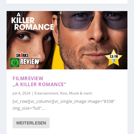
FILMREVIEW
„A KILLER ROMANCE“
Juli 4, 2024
|
Entertainment, Kino, Musik & mehr
[vc_row][vc_column][vc_single_image image=“8338″
img_size=“full“...
WEITERLESEN