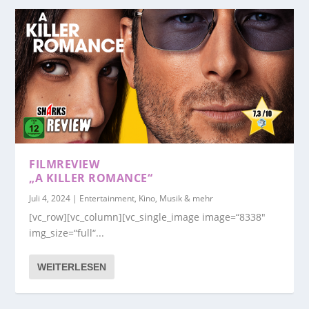
FILMREVIEW
„A KILLER ROMANCE“
Juli 4, 2024
|
Entertainment, Kino, Musik & mehr
[vc_row][vc_column][vc_single_image image=“8338″
img_size=“full“...
WEITERLESEN