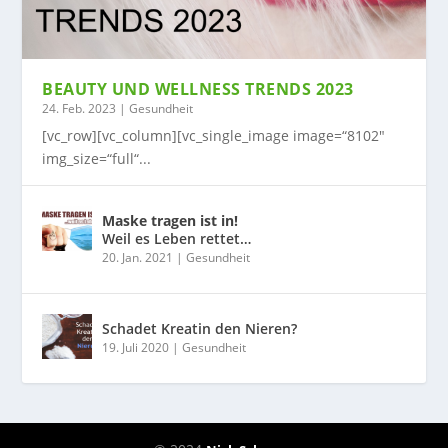
BEAUTY UND WELLNESS TRENDS 2023
24. Feb. 2023
|
Gesundheit
[vc_row][vc_column][vc_single_image image=“8102″
img_size=“full“...
Maske tragen ist in!
Weil es Leben rettet…
20. Jan. 2021
|
Gesundheit
Schadet Kreatin den Nieren?
19. Juli 2020
|
Gesundheit