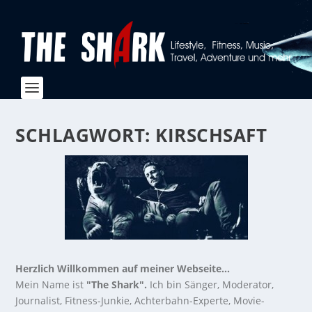
SCHLAGWORT:
KIRSCHSAFT
Herzlich Willkommen auf meiner Webseite...
Mein Name ist
"The Shark".
Ich bin Sänger, Moderator,
Journalist, Fitness-Junkie, Achterbahn-Experte, Movie-