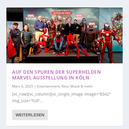
AUF DEN SPUREN DER SUPERHELDEN
MARVEL AUSSTELLUNG IN KÖLN
März 6, 2025
|
Entertainment, Kino, Musik & mehr
[vc_row][vc_column][vc_single_image image=“8342″
img_size=“full“...
WEITERLESEN