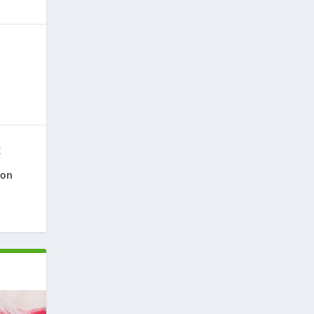
g
ion