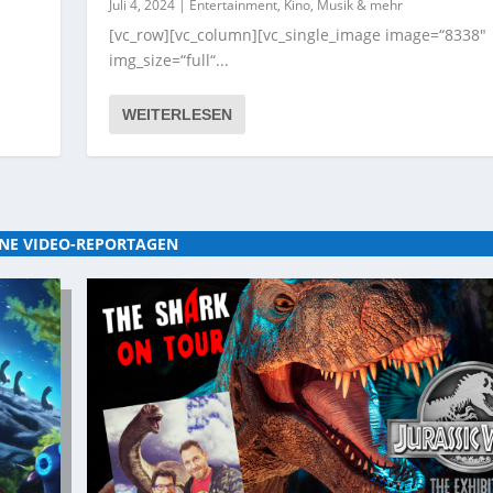
Juli 4, 2024
|
Entertainment, Kino, Musik & mehr
[vc_row][vc_column][vc_single_image image=“8338″
img_size=“full“...
WEITERLESEN
NE VIDEO-REPORTAGEN