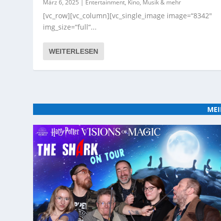
März 6, 2025
|
Entertainment, Kino, Musik & mehr
[vc_row][vc_column][vc_single_image image=“8342″
img_size=“full“...
WEITERLESEN
MEI