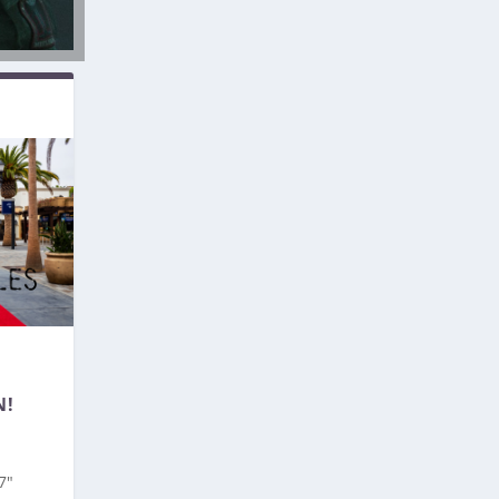
N!
7″