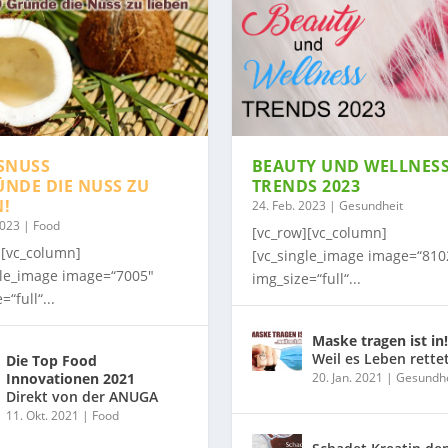
SNUSS
BEAUTY UND WELLNES
ÜNDE DIE NUSS ZU
TRENDS 2023
N!
24. Feb. 2023
|
Gesundheit
2023
|
Food
[vc_row][vc_column]
][vc_column]
[vc_single_image image=“810
gle_image image=“7005″
img_size=“full“...
=“full“...
Maske tragen ist in!
Weil es Leben rette
Die Top Food
Innovationen 2021
20. Jan. 2021
|
Gesundhe
Direkt von der ANUGA
11. Okt. 2021
|
Food