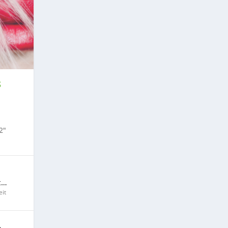
S
2″
t…
it