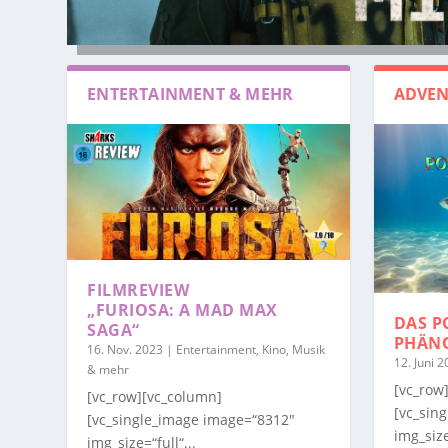
ENTERTAINMENT & MEHR
ADVEN
FILMREVIEW
„FURIOSA: A MAD MAX
DAS P
SAGA“
PHÄN
16. Nov. 2023
|
Entertainment, Kino, Musik
12. Juni 
& mehr
[vc_row
[vc_row][vc_column]
[vc_sin
[vc_single_image image=“8312″
img_size
img_size=“full“...