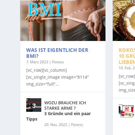
WAS IST EIGENTLICH DER
KOKO
BMI?
10 GR
LIEBE
7. März 2023
|
Fitness
10. Feb. 
[vc_row][vc_column]
[vc_row
[vc_single_image image=“8114″
[vc_sin
img_size=“full“...
img_size
WOZU BRAUCHE ICH
STARKE ARME ?
3 Gründe und ein paar
Tipps
20. Nov. 2022
|
Fitness