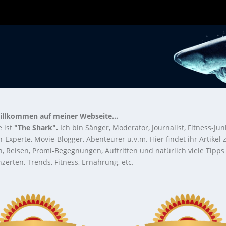
illkommen auf meiner Webseite...
 ist
"The Shark".
Ich bin Sänger, Moderator, Journalist, Fitness-Jun
-Experte, Movie-Blogger, Abenteurer u.v.m. Hier findet ihr Artikel
n, Reisen, Promi-Begegnungen, Auftritten und natürlich viele Tipps
zerten, Trends, Fitness, Ernährung, etc.