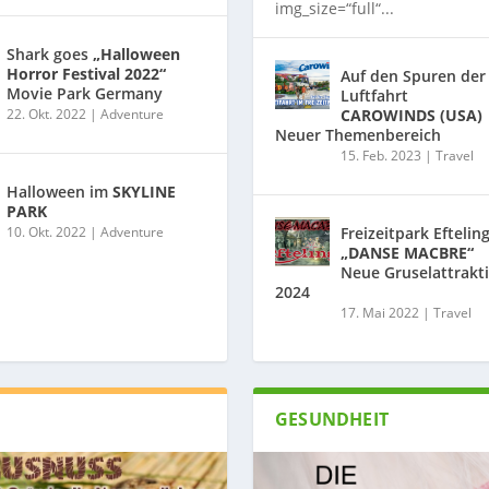
img_size=“full“...
Shark goes
„Halloween
Horror Festival 2022“
Auf den Spuren der
Movie Park Germany
Luftfahrt
22. Okt. 2022
|
Adventure
CAROWINDS (USA)
Neuer Themenbereich
15. Feb. 2023
|
Travel
Halloween im
SKYLINE
PARK
10. Okt. 2022
|
Adventure
Freizeitpark Eftelin
„DANSE MACBRE“
Neue Gruselattrakt
2024
17. Mai 2022
|
Travel
GESUNDHEIT