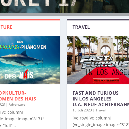
TURE
TRAVEL
OPKULTUR-
FAST AND FURIOUS
OMEN
DES HAIS
IN LOS ANGELES
U.A. NEUE ACHTERBAH
2023
|
Adventure
18. Juli 2023
|
Travel
][vc_column]
[vc_row][vc_column]
gle_image image=“8171″
[vc_single_image image=“818
=“full“...