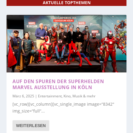
AKTUELLE TOPTHEMEN
AUF DEN SPUREN DER SUPERHELDEN
MARVEL AUSSTELLUNG IN KÖLN
März 6, 2025
|
Entertainment, Kino, Musik & mehr
[vc_row][vc_column][vc_single_image image=“8342″
img_size=“full“...
WEITERLESEN