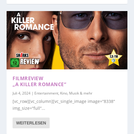
FILMREVIEW
„A KILLER ROMANCE“
Juli 4, 2024
|
Entertainment, Kino, Musik & mehr
[vc_row][vc_column][vc_single_image image=“8338″
img_size=“full“...
WEITERLESEN