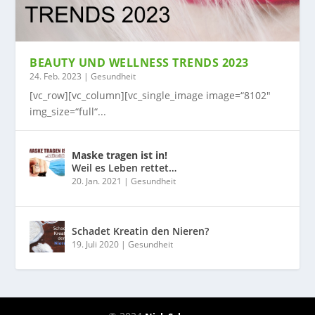
BEAUTY UND WELLNESS TRENDS 2023
24. Feb. 2023
|
Gesundheit
[vc_row][vc_column][vc_single_image image=“8102″
img_size=“full“...
Maske tragen ist in!
Weil es Leben rettet…
20. Jan. 2021
|
Gesundheit
Schadet Kreatin den Nieren?
19. Juli 2020
|
Gesundheit