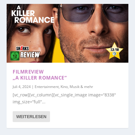
FILMREVIEW
„A KILLER ROMANCE“
Juli 4, 2024
|
Entertainment, Kino, Musik & mehr
[vc_row][vc_column][vc_single_image image=“8338″
img_size=“full“...
WEITERLESEN