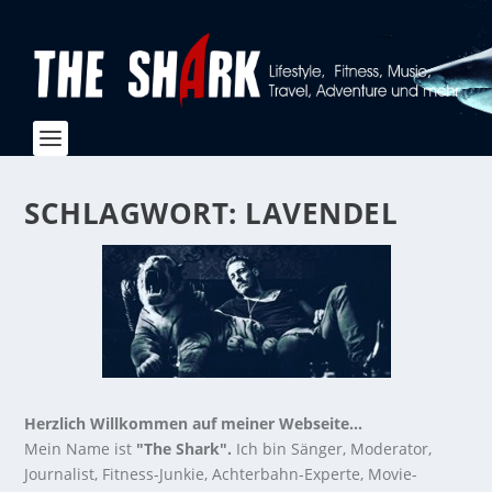
SCHLAGWORT:
LAVENDEL
Herzlich Willkommen auf meiner Webseite...
Mein Name ist
"The Shark".
Ich bin Sänger, Moderator,
Journalist, Fitness-Junkie, Achterbahn-Experte, Movie-