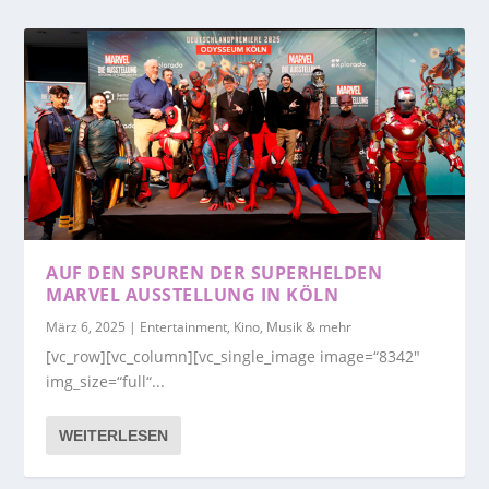
AUF DEN SPUREN DER SUPERHELDEN
MARVEL AUSSTELLUNG IN KÖLN
März 6, 2025
|
Entertainment, Kino, Musik & mehr
[vc_row][vc_column][vc_single_image image=“8342″
img_size=“full“...
WEITERLESEN