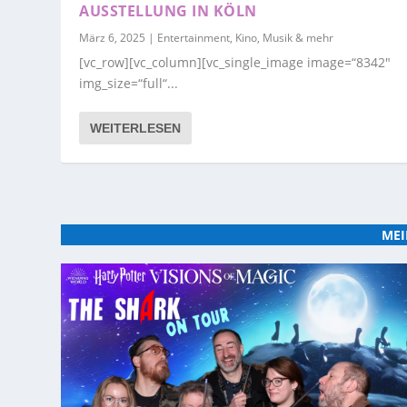
AUSSTELLUNG IN KÖLN
März 6, 2025
|
Entertainment, Kino, Musik & mehr
[vc_row][vc_column][vc_single_image image=“8342″
img_size=“full“...
WEITERLESEN
MEI