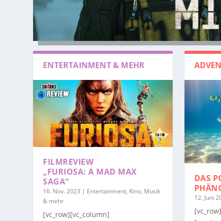
ENTERTAINMENT & MEHR
ADVEN
FILMREVIEW
„FURIOSA: A MAD MAX
DAS P
SAGA“
PHÄN
16. Nov. 2023
|
Entertainment, Kino, Musik
12. Juni 
& mehr
[vc_row
[vc_row][vc_column]