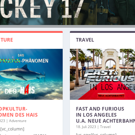
TURE
TRAVEL
OPKULTUR-
FAST AND FURIOUS
OMEN
DES HAIS
IN LOS ANGELES
U.A. NEUE ACHTERBAH
2023
|
Adventure
18. Juli 2023
|
Travel
][vc_column]
[vc_row][vc_column]