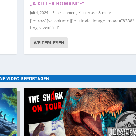
„A KILLER ROMANCE“
Juli 4, 2024
|
Entertainment, Kino, Musik & mehr
[vc_row][vc_column][vc_single_image image=“8338″
img_size=“full“...
WEITERLESEN
NE VIDEO-REPORTAGEN