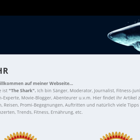
HR
illkommen auf meiner Webseite...
 ist
"The Shark".
Ich bin Sänger, Moderator, Journalist, Fitness-Jun
-Experte, Movie-Blogger, Abenteurer u.v.m. Hier findet ihr Artikel
n, Reisen, Promi-Begegnungen, Auftritten und natürlich viele Tipps
zerten, Trends, Fitness, Ernährung, etc.