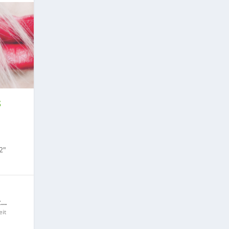
S
2″
t…
it