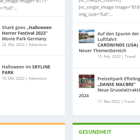
gle_image image=“8171″
[vc_single_image image=“818
=“full“...
img_size=“full“...
Shark goes
„Halloween
Horror Festival 2022“
Auf den Spuren der
Movie Park Germany
Luftfahrt
22. Okt. 2022
|
Adventure
CAROWINDS (USA)
Neuer Themenbereich
15. Feb. 2023
|
Travel
Halloween im
SKYLINE
PARK
10. Okt. 2022
|
Adventure
Freizeitpark Eftelin
„DANSE MACBRE“
Neue Gruselattrakt
2024
17. Mai 2022
|
Travel
GESUNDHEIT