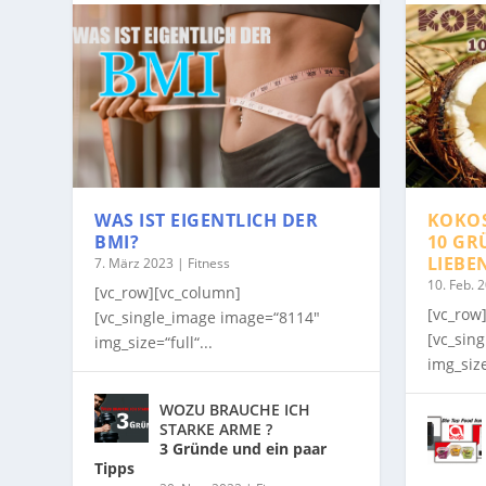
WAS IST EIGENTLICH DER
KOKO
BMI?
10 GR
LIEBE
7. März 2023
|
Fitness
10. Feb. 
[vc_row][vc_column]
[vc_row
[vc_single_image image=“8114″
[vc_sin
img_size=“full“...
img_size
WOZU BRAUCHE ICH
STARKE ARME ?
3 Gründe und ein paar
Tipps