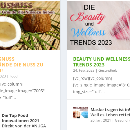
SNUSS
BEAUTY UND WELLNES
ÜNDE DIE NUSS ZU
TRENDS 2023
N!
24. Feb. 2023
|
Gesundheit
2023
|
Food
[vc_row][vc_column]
][vc_column]
[vc_single_image image=“810
gle_image image=“7005″
img_size=“full“...
=“full“...
Maske tragen ist in!
Weil es Leben rette
Die Top Food
Innovationen 2021
20. Jan. 2021
|
Gesundhe
Direkt von der ANUGA