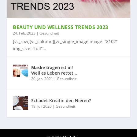
BEAUTY UND WELLNESS TRENDS 2023
24. Feb. 2023
|
Gesundheit
[vc_row][vc_column][vc_single_image image=“8102″
img_size=“full“...
Maske tragen ist in!
Weil es Leben rettet…
20. Jan. 2021
|
Gesundheit
Schadet Kreatin den Nieren?
19. Juli 2020
|
Gesundheit