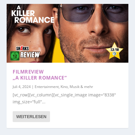
FILMREVIEW
„A KILLER ROMANCE“
Juli 4, 2024
|
Entertainment, Kino, Musik & mehr
[vc_row][vc_column][vc_single_image image=“8338″
img_size=“full“...
WEITERLESEN