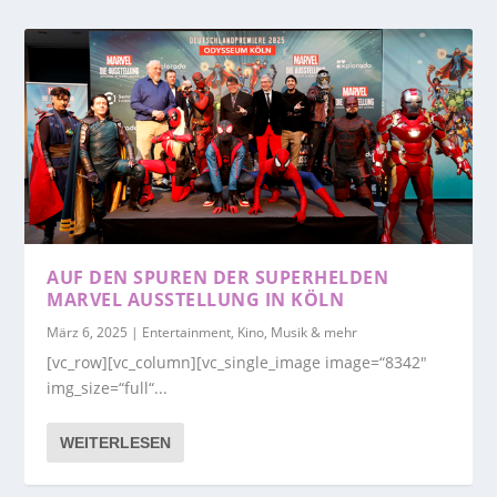
AUF DEN SPUREN DER SUPERHELDEN
MARVEL AUSSTELLUNG IN KÖLN
März 6, 2025
|
Entertainment, Kino, Musik & mehr
[vc_row][vc_column][vc_single_image image=“8342″
img_size=“full“...
WEITERLESEN