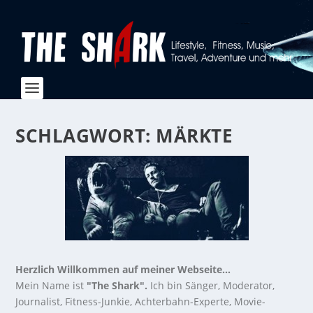
SCHLAGWORT:
MÄRKTE
Herzlich Willkommen auf meiner Webseite...
Mein Name ist
"The Shark".
Ich bin Sänger, Moderator,
Journalist, Fitness-Junkie, Achterbahn-Experte, Movie-