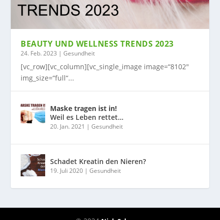
BEAUTY UND WELLNESS TRENDS 2023
24. Feb. 2023
|
Gesundheit
[vc_row][vc_column][vc_single_image image=“8102″
img_size=“full“...
Maske tragen ist in!
Weil es Leben rettet…
20. Jan. 2021
|
Gesundheit
Schadet Kreatin den Nieren?
19. Juli 2020
|
Gesundheit