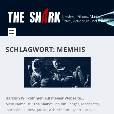
SCHLAGWORT:
MEMHIS
Herzlich Willkommen auf meiner Webseite...
Mein Name ist
"The Shark".
Ich bin Sänger, Moderator,
Journalist, Fitness-Junkie, Achterbahn-Experte, Movie-