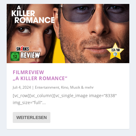
FILMREVIEW
„A KILLER ROMANCE“
Juli 4, 2024
|
Entertainment, Kino, Musik & mehr
[vc_row][vc_column][vc_single_image image=“8338″
img_size=“full“...
WEITERLESEN