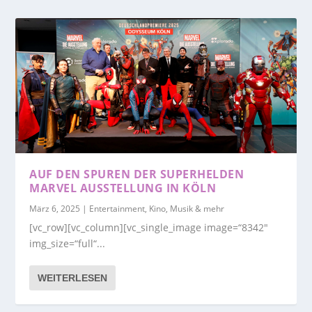
AUF DEN SPUREN DER SUPERHELDEN
MARVEL AUSSTELLUNG IN KÖLN
März 6, 2025
|
Entertainment, Kino, Musik & mehr
[vc_row][vc_column][vc_single_image image=“8342″
img_size=“full“...
WEITERLESEN