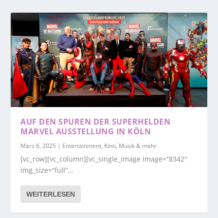
AUF DEN SPUREN DER SUPERHELDEN
MARVEL AUSSTELLUNG IN KÖLN
März 6, 2025
|
Entertainment, Kino, Musik & mehr
[vc_row][vc_column][vc_single_image image=“8342″
img_size=“full“...
WEITERLESEN