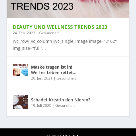
BEAUTY UND WELLNESS TRENDS 2023
24. Feb. 2023
|
Gesundheit
[vc_row][vc_column][vc_single_image image=“8102″
img_size=“full“...
Maske tragen ist in!
Weil es Leben rettet…
20. Jan. 2021
|
Gesundheit
Schadet Kreatin den Nieren?
19. Juli 2020
|
Gesundheit