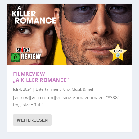
FILMREVIEW
„A KILLER ROMANCE“
Juli 4, 2024
|
Entertainment, Kino, Musik & mehr
[vc_row][vc_column][vc_single_image image=“8338″
img_size=“full“...
WEITERLESEN