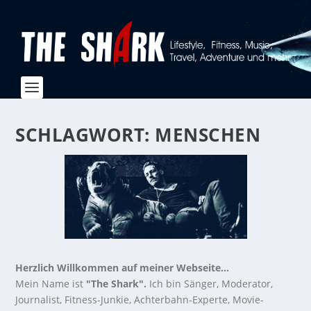
SCHLAGWORT:
MENSCHEN
Herzlich Willkommen auf meiner Webseite...
Mein Name ist
"The Shark".
Ich bin Sänger, Moderator,
Journalist, Fitness-Junkie, Achterbahn-Experte, Movie-