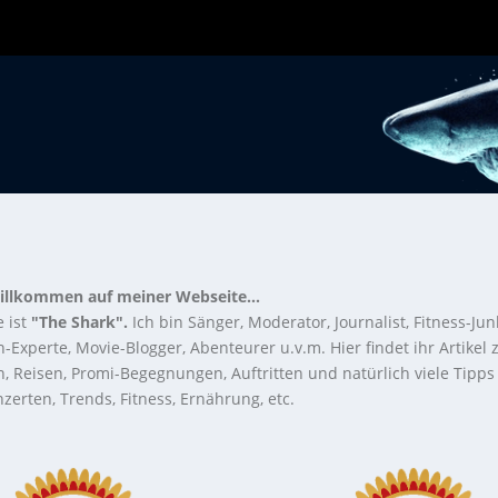
illkommen auf meiner Webseite...
 ist
"The Shark".
Ich bin Sänger, Moderator, Journalist, Fitness-Jun
-Experte, Movie-Blogger, Abenteurer u.v.m. Hier findet ihr Artikel
n, Reisen, Promi-Begegnungen, Auftritten und natürlich viele Tipps
zerten, Trends, Fitness, Ernährung, etc.