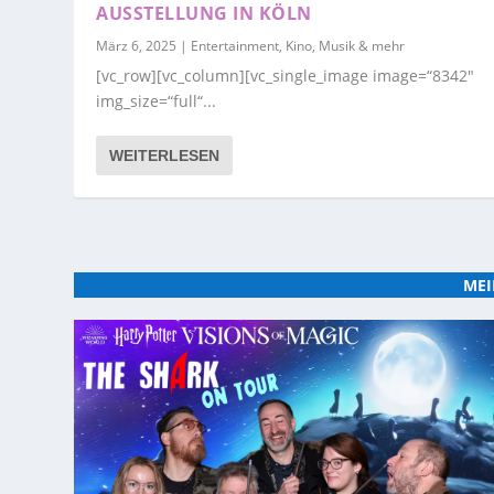
AUSSTELLUNG IN KÖLN
März 6, 2025
|
Entertainment, Kino, Musik & mehr
[vc_row][vc_column][vc_single_image image=“8342″
img_size=“full“...
WEITERLESEN
MEI