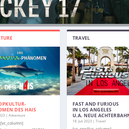
TURE
TRAVEL
OPKULTUR-
FAST AND FURIOUS
OMEN
DES HAIS
IN LOS ANGELES
U.A. NEUE ACHTERBAH
2023
|
Adventure
18. Juli 2023
|
Travel
][vc_column]
[vc_row][vc_column]