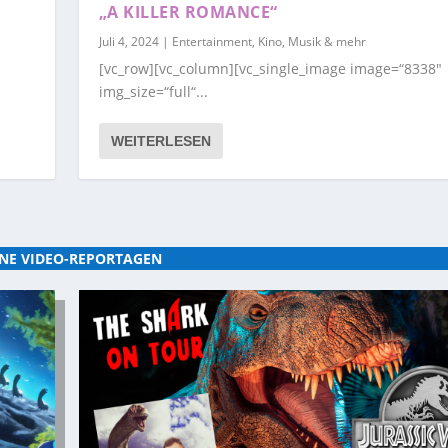
„A KILLER ROMANCE“
Juli 4, 2024
|
Entertainment, Kino, Musik & mehr
[vc_row][vc_column][vc_single_image image=“8338″
img_size=“full“...
WEITERLESEN
NE VIDEO-REPORTAGEN