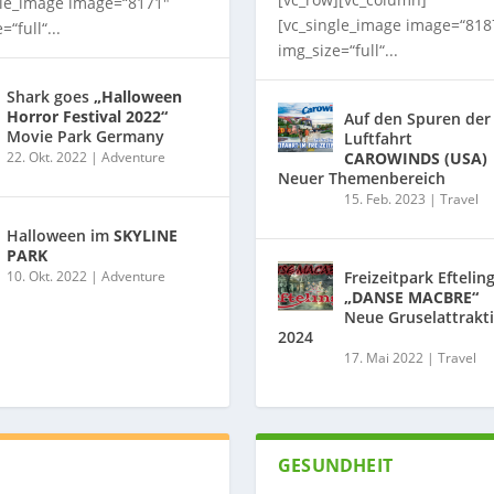
gle_image image=“8171″
[vc_single_image image=“818
=“full“...
img_size=“full“...
Shark goes
„Halloween
Horror Festival 2022“
Auf den Spuren der
Movie Park Germany
Luftfahrt
22. Okt. 2022
|
Adventure
CAROWINDS (USA)
Neuer Themenbereich
15. Feb. 2023
|
Travel
Halloween im
SKYLINE
PARK
10. Okt. 2022
|
Adventure
Freizeitpark Eftelin
„DANSE MACBRE“
Neue Gruselattrakt
2024
17. Mai 2022
|
Travel
GESUNDHEIT