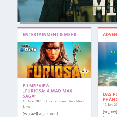
ENTERTAINMENT & MEHR
ADVEN
FILMREVIEW
„FURIOSA: A MAD MAX
DAS P
SAGA“
PHÄN
16. Nov. 2023
|
Entertainment, Kino, Musik
12. Juni 
& mehr
[vc_row
[vc_row][vc_column]