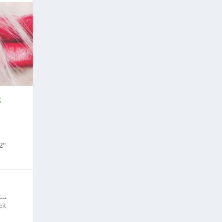
S
2″
t…
it