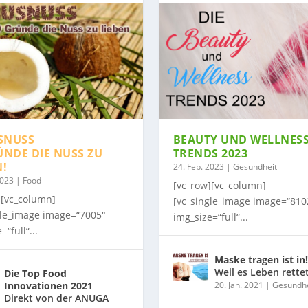
SNUSS
BEAUTY UND WELLNES
ÜNDE DIE NUSS ZU
TRENDS 2023
N!
24. Feb. 2023
|
Gesundheit
2023
|
Food
[vc_row][vc_column]
][vc_column]
[vc_single_image image=“810
gle_image image=“7005″
img_size=“full“...
=“full“...
Maske tragen ist in!
Weil es Leben rette
Die Top Food
Innovationen 2021
20. Jan. 2021
|
Gesundhe
Direkt von der ANUGA