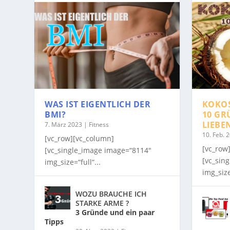
WAS IST EIGENTLICH DER
KOKO
BMI?
10 GR
LIEBE
7. März 2023
|
Fitness
10. Feb. 
[vc_row][vc_column]
[vc_row
[vc_single_image image=“8114″
[vc_sin
img_size=“full“...
img_size
WOZU BRAUCHE ICH
STARKE ARME ?
3 Gründe und ein paar
Tipps