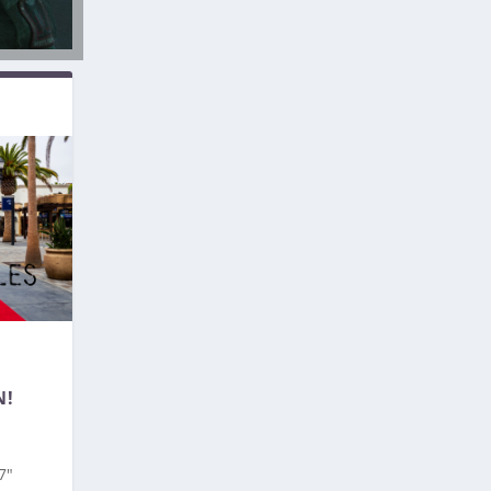
N!
7″