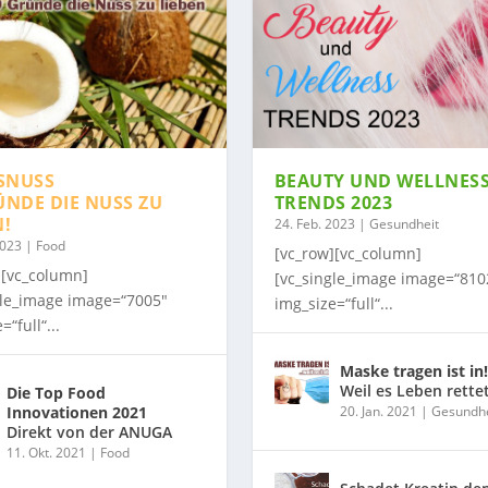
SNUSS
BEAUTY UND WELLNES
ÜNDE DIE NUSS ZU
TRENDS 2023
N!
24. Feb. 2023
|
Gesundheit
2023
|
Food
[vc_row][vc_column]
][vc_column]
[vc_single_image image=“810
gle_image image=“7005″
img_size=“full“...
=“full“...
Maske tragen ist in!
Weil es Leben rette
Die Top Food
Innovationen 2021
20. Jan. 2021
|
Gesundhe
Direkt von der ANUGA
11. Okt. 2021
|
Food