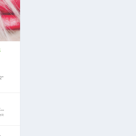
S
2″
t…
it