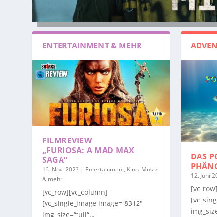
ENTERTAINMENT & MEHR
ADVEN
FILMREVIEW
„FURIOSA: A MAD MAX
DAS P
SAGA“
PHÄN
16. Nov. 2023
|
Entertainment, Kino, Musik
12. Juni 
& mehr
[vc_row
[vc_row][vc_column]
[vc_sin
[vc_single_image image=“8312″
img_size
img_size=“full“...