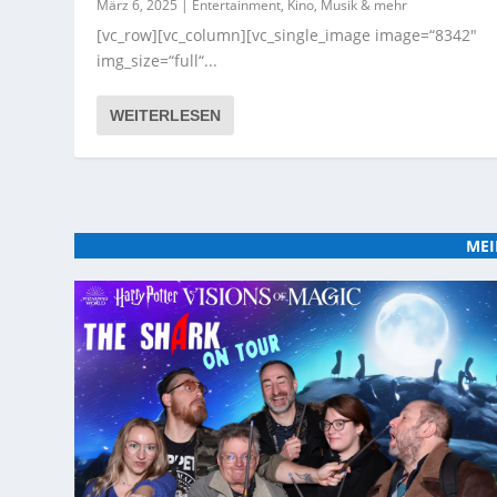
März 6, 2025
|
Entertainment, Kino, Musik & mehr
[vc_row][vc_column][vc_single_image image=“8342″
img_size=“full“...
WEITERLESEN
MEI