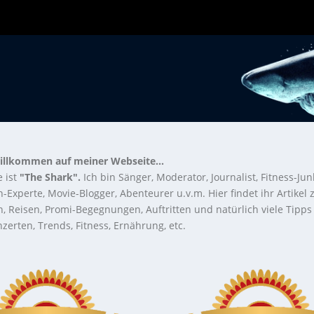
illkommen auf meiner Webseite...
 ist
"The Shark".
Ich bin Sänger, Moderator, Journalist, Fitness-Jun
-Experte, Movie-Blogger, Abenteurer u.v.m. Hier findet ihr Artikel
n, Reisen, Promi-Begegnungen, Auftritten und natürlich viele Tipps
zerten, Trends, Fitness, Ernährung, etc.