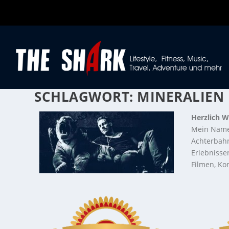
SCHLAGWORT:
MINERALIEN
Herzlich W
Mein Name
Achterbahn
Erlebnisse
Filmen, Kon