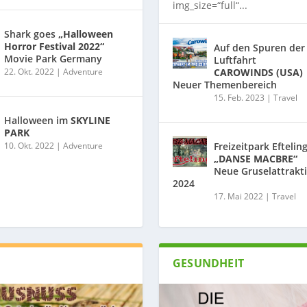
img_size=“full“...
Shark goes
„Halloween
Horror Festival 2022“
Auf den Spuren der
Movie Park Germany
Luftfahrt
22. Okt. 2022
|
Adventure
CAROWINDS (USA)
Neuer Themenbereich
15. Feb. 2023
|
Travel
Halloween im
SKYLINE
PARK
10. Okt. 2022
|
Adventure
Freizeitpark Eftelin
„DANSE MACBRE“
Neue Gruselattrakt
2024
17. Mai 2022
|
Travel
GESUNDHEIT