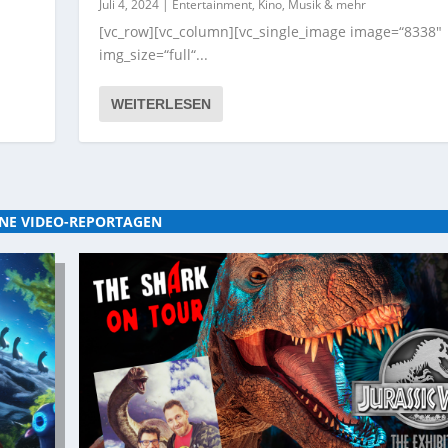
Juli 4, 2024
|
Entertainment, Kino, Musik & mehr
[vc_row][vc_column][vc_single_image image=“8338″
img_size=“full“...
WEITERLESEN
NE VIDEO-REPORTAGEN