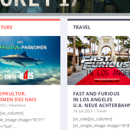
TURE
TRAVEL
OPKULTUR-
FAST AND FURIOUS
OMEN
DES HAIS
IN LOS ANGELES
U.A. NEUE ACHTERBAH
2023
|
Adventure
18. Juli 2023
|
Travel
][vc_column]
[vc_row][vc_column]
gle_image image=“8171″
[vc_single_image image=“818
=“full“...