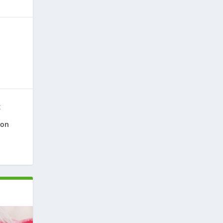
g
ion