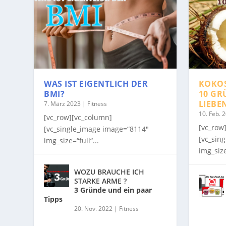
WAS IST EIGENTLICH DER
KOKO
BMI?
10 GR
LIEBE
7. März 2023
|
Fitness
10. Feb. 
[vc_row][vc_column]
[vc_row
[vc_single_image image=“8114″
[vc_sin
img_size=“full“...
img_size
WOZU BRAUCHE ICH
STARKE ARME ?
3 Gründe und ein paar
Tipps
20. Nov. 2022
|
Fitness