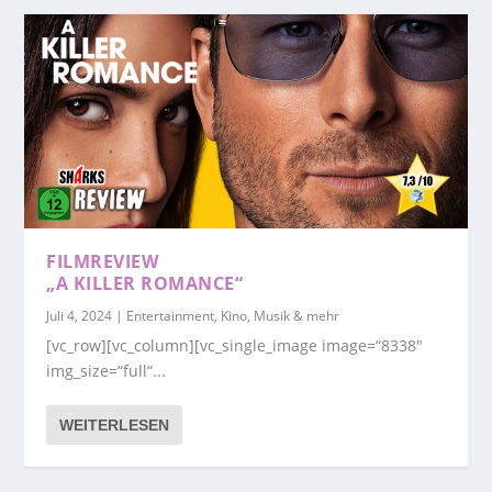
FILMREVIEW
„A KILLER ROMANCE“
Juli 4, 2024
|
Entertainment, Kino, Musik & mehr
[vc_row][vc_column][vc_single_image image=“8338″
img_size=“full“...
WEITERLESEN