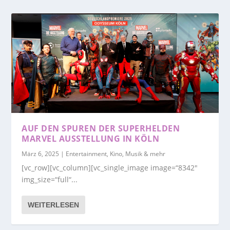
AUF DEN SPUREN DER SUPERHELDEN
MARVEL AUSSTELLUNG IN KÖLN
März 6, 2025
|
Entertainment, Kino, Musik & mehr
[vc_row][vc_column][vc_single_image image=“8342″
img_size=“full“...
WEITERLESEN