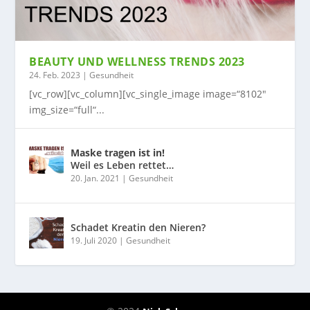
BEAUTY UND WELLNESS TRENDS 2023
24. Feb. 2023
|
Gesundheit
[vc_row][vc_column][vc_single_image image=“8102″
img_size=“full“...
Maske tragen ist in!
Weil es Leben rettet…
20. Jan. 2021
|
Gesundheit
Schadet Kreatin den Nieren?
19. Juli 2020
|
Gesundheit