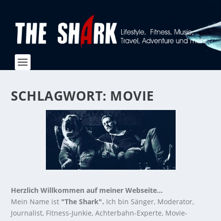
SCHLAGWORT:
MOVIE
Herzlich Willkommen auf meiner Webseite...
Mein Name ist
"The Shark".
Ich bin Sänger, Moderator,
Journalist, Fitness-Junkie, Achterbahn-Experte, Movie-