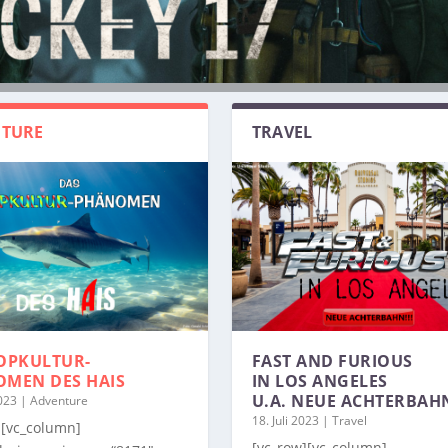
TURE
TRAVEL
OPKULTUR-
FAST AND FURIOUS
OMEN
DES HAIS
IN LOS ANGELES
U.A. NEUE ACHTERBAH
2023
|
Adventure
18. Juli 2023
|
Travel
][vc_column]
[vc_row][vc_column]