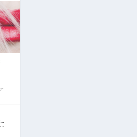
S
2″
t…
it