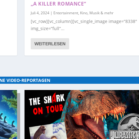
„A KILLER ROMANCE“
Juli 4, 2024
|
Entertainment, Kino, Musik & mehr
[vc_row][vc_column][vc_single_image image=“8338″
img_size=“full“...
WEITERLESEN
NE VIDEO-REPORTAGEN