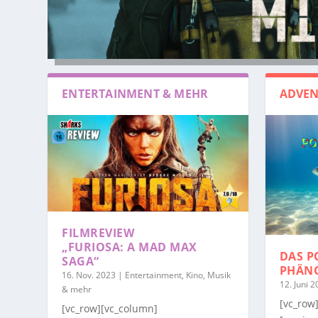
ENTERTAINMENT & MEHR
ADVEN
FILMREVIEW
„FURIOSA: A MAD MAX
DAS P
SAGA“
PHÄN
16. Nov. 2023
|
Entertainment, Kino, Musik
12. Juni 
& mehr
[vc_row
[vc_row][vc_column]