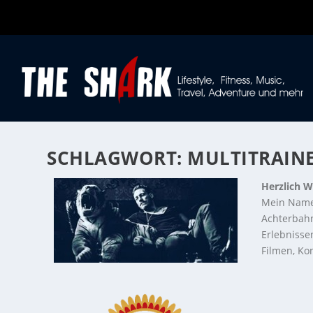
SCHLAGWORT:
MULTITRAIN
Herzlich W
Mein Name
Achterbahn
Erlebnisse
Filmen, Kon