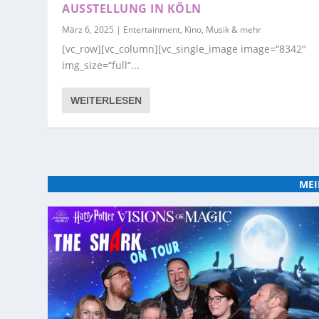
AUSSTELLUNG IN KÖLN
März 6, 2025
|
Entertainment, Kino, Musik & mehr
[vc_row][vc_column][vc_single_image image=“8342″
img_size=“full“...
WEITERLESEN
MEI