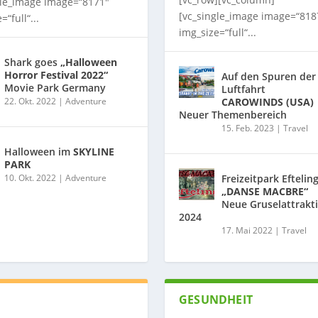
gle_image image=“8171″
[vc_single_image image=“818
=“full“...
img_size=“full“...
Shark goes
„Halloween
Horror Festival 2022“
Auf den Spuren der
Movie Park Germany
Luftfahrt
22. Okt. 2022
|
Adventure
CAROWINDS (USA)
Neuer Themenbereich
15. Feb. 2023
|
Travel
Halloween im
SKYLINE
PARK
10. Okt. 2022
|
Adventure
Freizeitpark Eftelin
„DANSE MACBRE“
Neue Gruselattrakt
2024
17. Mai 2022
|
Travel
GESUNDHEIT