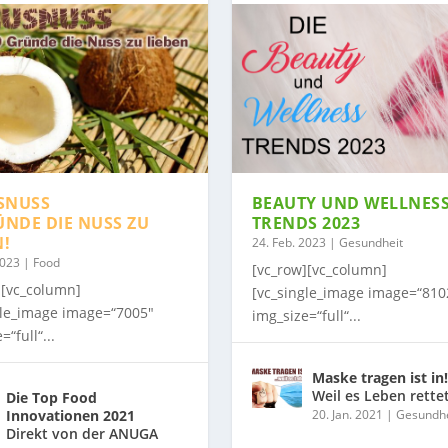
SNUSS
BEAUTY UND WELLNES
ÜNDE DIE NUSS ZU
TRENDS 2023
N!
24. Feb. 2023
|
Gesundheit
2023
|
Food
[vc_row][vc_column]
][vc_column]
[vc_single_image image=“810
gle_image image=“7005″
img_size=“full“...
=“full“...
Maske tragen ist in!
Weil es Leben rette
Die Top Food
Innovationen 2021
20. Jan. 2021
|
Gesundhe
Direkt von der ANUGA