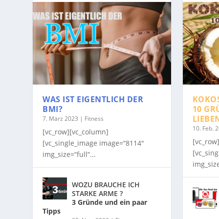
WAS IST EIGENTLICH DER
KOKO
BMI?
10 GR
LIEBE
7. März 2023
|
Fitness
10. Feb. 
[vc_row][vc_column]
[vc_row
[vc_single_image image=“8114″
[vc_sin
img_size=“full“...
img_size
WOZU BRAUCHE ICH
STARKE ARME ?
3 Gründe und ein paar
Tipps