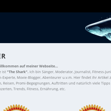
ER
illkommen auf meiner Webseite...
 ist
"The Shark".
Ich bin Sänger, Moderator, Journalist, Fitness-Jun
-Experte, Movie-Blogger, Abenteurer u.v.m. Hier findet ihr Artikel
n, Reisen, Promi-Begegnungen, Auftritten und natürlich viele Tipps
zerten, Trends, Fitness, Ernährung, etc.