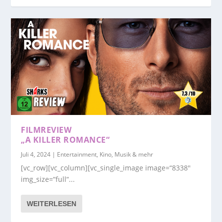
FILMREVIEW
„A KILLER ROMANCE“
Juli 4, 2024
|
Entertainment, Kino, Musik & mehr
[vc_row][vc_column][vc_single_image image=“8338″
img_size=“full“...
WEITERLESEN