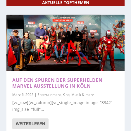
AKTUELLE TOPTHEMEN
AUF DEN SPUREN DER SUPERHELDEN
MARVEL AUSSTELLUNG IN KÖLN
März 6, 2025
|
Entertainment, Kino, Musik & mehr
[vc_row][vc_column][vc_single_image image=“8342″
img_size=“full“...
WEITERLESEN