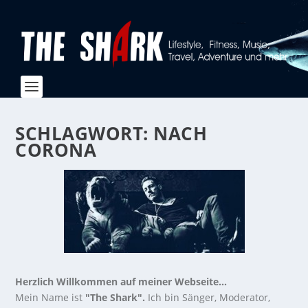
SCHLAGWORT:
NACH
CORONA
Herzlich Willkommen auf meiner Webseite...
Mein Name ist
"The Shark".
Ich bin Sänger, Moderator,