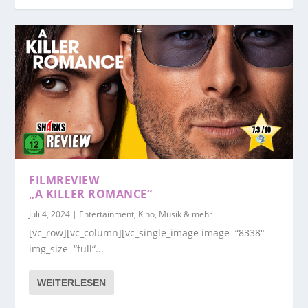
FILMREVIEW
„A KILLER ROMANCE“
Juli 4, 2024
|
Entertainment, Kino, Musik & mehr
[vc_row][vc_column][vc_single_image image=“8338″
img_size=“full“...
WEITERLESEN