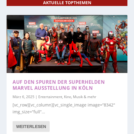
AKTUELLE TOPTHEMEN
AUF DEN SPUREN DER SUPERHELDEN
MARVEL AUSSTELLUNG IN KÖLN
März 6, 2025
|
Entertainment, Kino, Musik & mehr
[vc_row][vc_column][vc_single_image image=“8342″
img_size=“full“...
WEITERLESEN