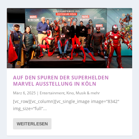
AUF DEN SPUREN DER SUPERHELDEN
MARVEL AUSSTELLUNG IN KÖLN
März 6, 2025
|
Entertainment, Kino, Musik & mehr
[vc_row][vc_column][vc_single_image image=“8342″
img_size=“full“...
WEITERLESEN