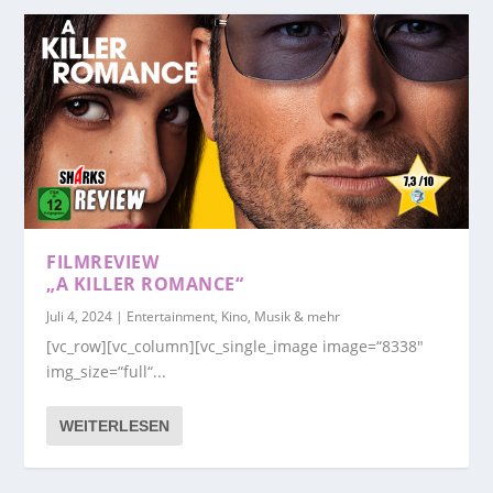
FILMREVIEW
„A KILLER ROMANCE“
Juli 4, 2024
|
Entertainment, Kino, Musik & mehr
[vc_row][vc_column][vc_single_image image=“8338″
img_size=“full“...
WEITERLESEN