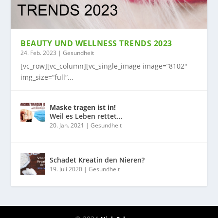
BEAUTY UND WELLNESS TRENDS 2023
24. Feb. 2023
|
Gesundheit
[vc_row][vc_column][vc_single_image image=“8102″
img_size=“full“...
Maske tragen ist in!
Weil es Leben rettet…
20. Jan. 2021
|
Gesundheit
Schadet Kreatin den Nieren?
19. Juli 2020
|
Gesundheit