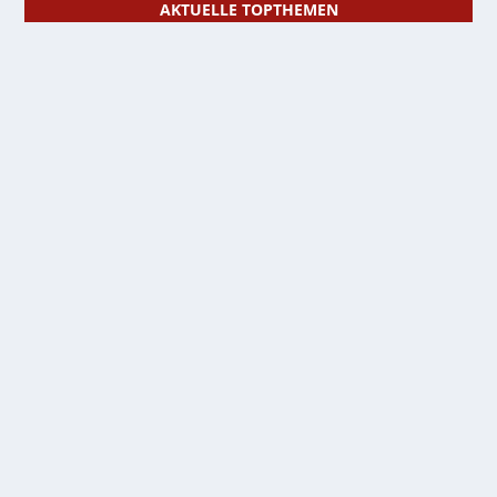
AKTUELLE TOPTHEMEN
AUF DEN SPUREN DER SUPERHELDEN
MARVEL AUSSTELLUNG IN KÖLN
März 6, 2025
|
Entertainment, Kino, Musik & mehr
[vc_row][vc_column][vc_single_image image=“8342″
img_size=“full“...
WEITERLESEN