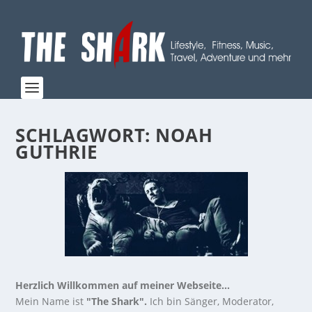
SCHLAGWORT:
NOAH
GUTHRIE
Herzlich Willkommen auf meiner Webseite...
Mein Name ist
"The Shark".
Ich bin Sänger, Moderator,