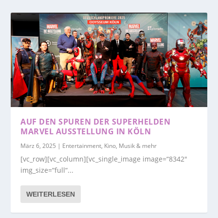
AUF DEN SPUREN DER SUPERHELDEN
MARVEL AUSSTELLUNG IN KÖLN
März 6, 2025
|
Entertainment, Kino, Musik & mehr
[vc_row][vc_column][vc_single_image image=“8342″
img_size=“full“...
WEITERLESEN