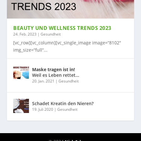
BEAUTY UND WELLNESS TRENDS 2023
24. Feb. 2023
|
Gesundheit
[vc_row][vc_column][vc_single_image image=“8102″
img_size=“full“...
Maske tragen ist in!
Weil es Leben rettet…
20. Jan. 2021
|
Gesundheit
Schadet Kreatin den Nieren?
19. Juli 2020
|
Gesundheit