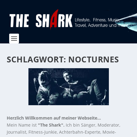
SCHLAGWORT:
NOCTURNES
Herzlich Willkommen auf meiner Webseite...
Mein Name ist
"The Shark".
Ich bin Sänger, Moderator,
Journalist, Fitness-Junkie, Achterbahn-Experte, Movie-