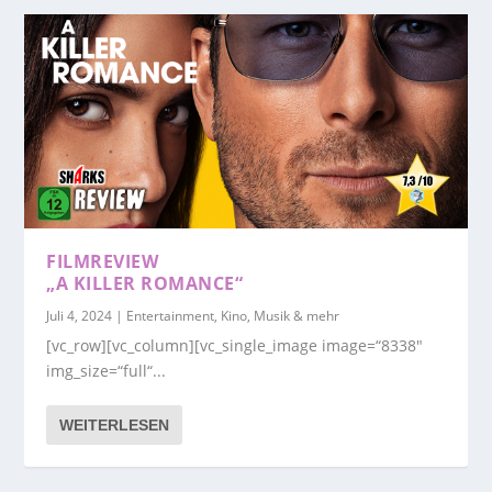
FILMREVIEW
„A KILLER ROMANCE“
Juli 4, 2024
|
Entertainment, Kino, Musik & mehr
[vc_row][vc_column][vc_single_image image=“8338″
img_size=“full“...
WEITERLESEN