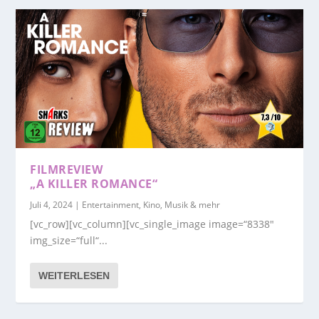
FILMREVIEW
„A KILLER ROMANCE“
Juli 4, 2024
|
Entertainment, Kino, Musik & mehr
[vc_row][vc_column][vc_single_image image=“8338″
img_size=“full“...
WEITERLESEN