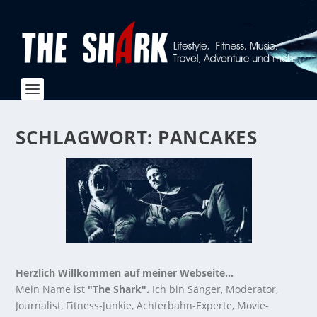
SCHLAGWORT:
PANCAKES
Herzlich Willkommen auf meiner Webseite...
Mein Name ist
"The Shark".
Ich bin Sänger, Moderator,
Journalist, Fitness-Junkie, Achterbahn-Experte, Movie-