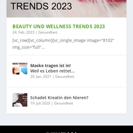
BEAUTY UND WELLNESS TRENDS 2023
24. Feb. 2023
|
Gesundheit
[vc_row][vc_column][vc_single_image image=“8102″
img_size=“full“...
Maske tragen ist in!
Weil es Leben rettet…
20. Jan. 2021
|
Gesundheit
Schadet Kreatin den Nieren?
19. Juli 2020
|
Gesundheit