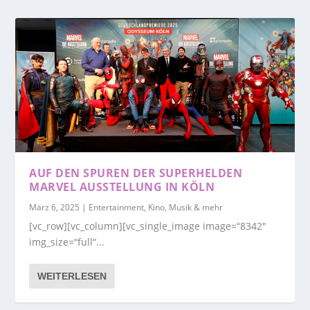
AUF DEN SPUREN DER SUPERHELDEN
MARVEL AUSSTELLUNG IN KÖLN
März 6, 2025
|
Entertainment, Kino, Musik & mehr
[vc_row][vc_column][vc_single_image image=“8342″
img_size=“full“...
WEITERLESEN