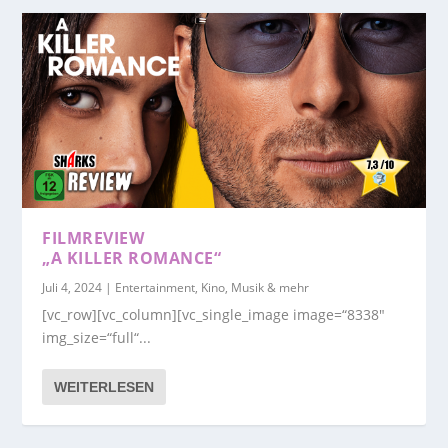
FILMREVIEW
„A KILLER ROMANCE“
Juli 4, 2024
|
Entertainment, Kino, Musik & mehr
[vc_row][vc_column][vc_single_image image=“8338″
img_size=“full“...
WEITERLESEN