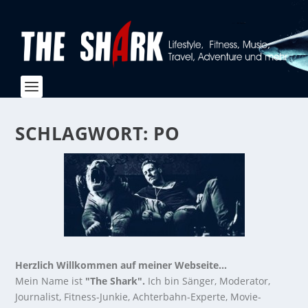
SCHLAGWORT:
PO
Herzlich Willkommen auf meiner Webseite...
Mein Name ist
"The Shark".
Ich bin Sänger, Moderator,
Journalist, Fitness-Junkie, Achterbahn-Experte, Movie-