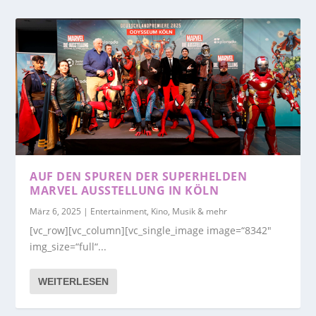
AUF DEN SPUREN DER SUPERHELDEN
MARVEL AUSSTELLUNG IN KÖLN
März 6, 2025
|
Entertainment, Kino, Musik & mehr
[vc_row][vc_column][vc_single_image image=“8342″
img_size=“full“...
WEITERLESEN