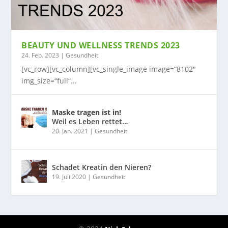
BEAUTY UND WELLNESS TRENDS 2023
24. Feb. 2023
|
Gesundheit
[vc_row][vc_column][vc_single_image image=“8102″
img_size=“full“...
Maske tragen ist in!
Weil es Leben rettet…
20. Jan. 2021
|
Gesundheit
Schadet Kreatin den Nieren?
19. Juli 2020
|
Gesundheit