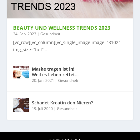
BEAUTY UND WELLNESS TRENDS 2023
24. Feb. 2023
|
Gesundheit
[vc_row][vc_column][vc_single_image image=“8102″
img_size=“full“...
Maske tragen ist in!
Weil es Leben rettet…
20. Jan. 2021
|
Gesundheit
Schadet Kreatin den Nieren?
19. Juli 2020
|
Gesundheit