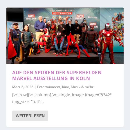
AUF DEN SPUREN DER SUPERHELDEN
MARVEL AUSSTELLUNG IN KÖLN
März 6, 2025
|
Entertainment, Kino, Musik & mehr
[vc_row][vc_column][vc_single_image image=“8342″
img_size=“full“...
WEITERLESEN