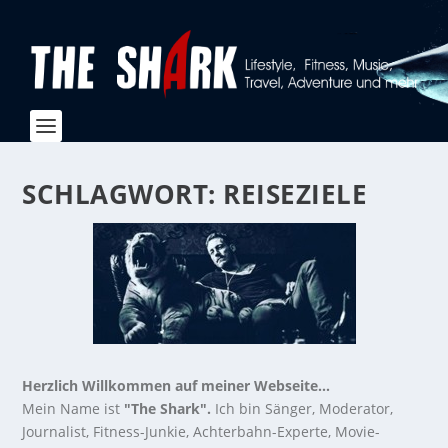
SCHLAGWORT:
REISEZIELE
Herzlich Willkommen auf meiner Webseite...
Mein Name ist
"The Shark".
Ich bin Sänger, Moderator,
Journalist, Fitness-Junkie, Achterbahn-Experte, Movie-