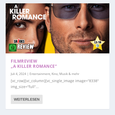
FILMREVIEW
„A KILLER ROMANCE“
Juli 4, 2024
|
Entertainment, Kino, Musik & mehr
[vc_row][vc_column][vc_single_image image=“8338″
img_size=“full“...
WEITERLESEN