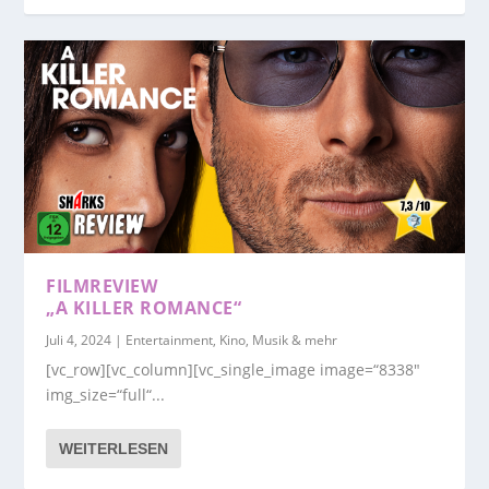
FILMREVIEW
„A KILLER ROMANCE“
Juli 4, 2024
|
Entertainment, Kino, Musik & mehr
[vc_row][vc_column][vc_single_image image=“8338″
img_size=“full“...
WEITERLESEN