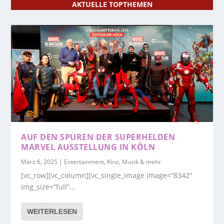
AKTUELLE TOPTHEMEN
AUF DEN SPUREN DER SUPERHELDEN
MARVEL AUSSTELLUNG IN KÖLN
März 6, 2025
|
Entertainment, Kino, Musik & mehr
[vc_row][vc_column][vc_single_image image=“8342″
img_size=“full“...
WEITERLESEN