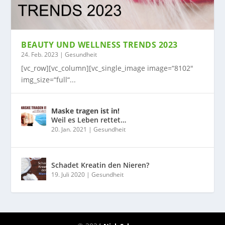
BEAUTY UND WELLNESS TRENDS 2023
24. Feb. 2023
|
Gesundheit
[vc_row][vc_column][vc_single_image image=“8102″
img_size=“full“...
Maske tragen ist in!
Weil es Leben rettet…
20. Jan. 2021
|
Gesundheit
Schadet Kreatin den Nieren?
19. Juli 2020
|
Gesundheit