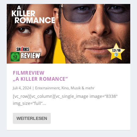
FILMREVIEW
„A KILLER ROMANCE“
Juli 4, 2024
|
Entertainment, Kino, Musik & mehr
[vc_row][vc_column][vc_single_image image=“8338″
img_size=“full“...
WEITERLESEN