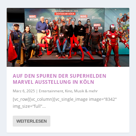
AUF DEN SPUREN DER SUPERHELDEN
MARVEL AUSSTELLUNG IN KÖLN
März 6, 2025
|
Entertainment, Kino, Musik & mehr
[vc_row][vc_column][vc_single_image image=“8342″
img_size=“full“...
WEITERLESEN