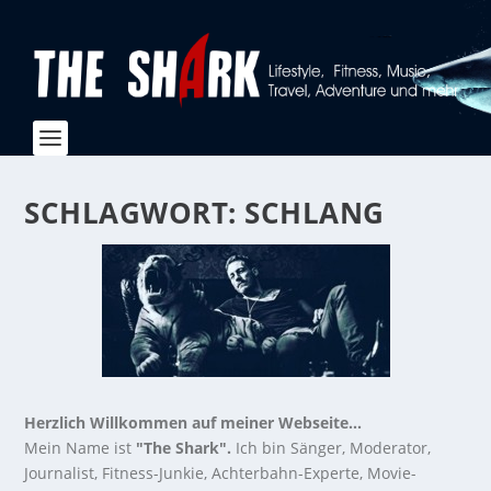
SCHLAGWORT:
SCHLANG
Herzlich Willkommen auf meiner Webseite...
Mein Name ist
"The Shark".
Ich bin Sänger, Moderator,
Journalist, Fitness-Junkie, Achterbahn-Experte, Movie-