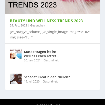
BEAUTY UND WELLNESS TRENDS 2023
24. Feb. 2023
|
Gesundheit
[vc_row][vc_column][vc_single_image image=“8102″
img_size=“full“...
Maske tragen ist in!
Weil es Leben rettet…
20. Jan. 2021
|
Gesundheit
Schadet Kreatin den Nieren?
19. Juli 2020
|
Gesundheit