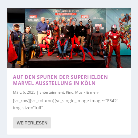
AUF DEN SPUREN DER SUPERHELDEN
MARVEL AUSSTELLUNG IN KÖLN
März 6, 2025
|
Entertainment, Kino, Musik & mehr
[vc_row][vc_column][vc_single_image image=“8342″
img_size=“full“...
WEITERLESEN