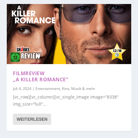
FILMREVIEW
„A KILLER ROMANCE“
Juli 4, 2024
|
Entertainment, Kino, Musik & mehr
[vc_row][vc_column][vc_single_image image=“8338″
img_size=“full“...
WEITERLESEN