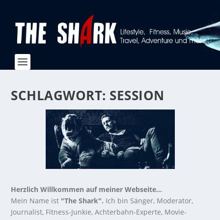
SCHLAGWORT:
SESSION
Herzlich Willkommen auf meiner Webseite...
Mein Name ist
"The Shark".
Ich bin Sänger, Moderator,
Journalist, Fitness-Junkie, Achterbahn-Experte, Movie-