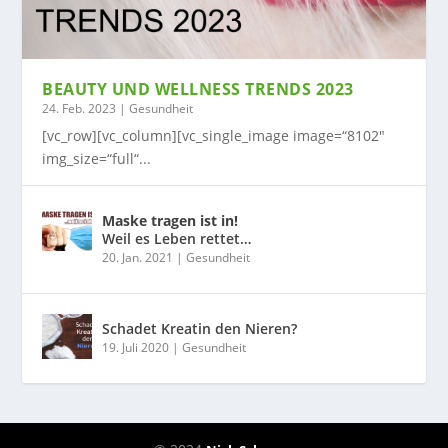
BEAUTY UND WELLNESS TRENDS 2023
24. Feb. 2023
|
Gesundheit
[vc_row][vc_column][vc_single_image image=“8102″
img_size=“full“...
Maske tragen ist in!
Weil es Leben rettet…
20. Jan. 2021
|
Gesundheit
Schadet Kreatin den Nieren?
19. Juli 2020
|
Gesundheit