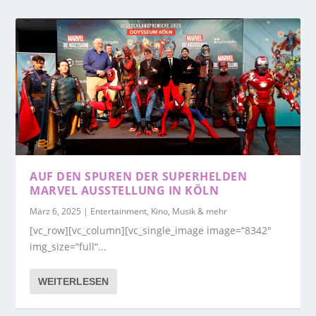
AUF DEN SPUREN DER SUPERHELDEN
MARVEL AUSSTELLUNG IN KÖLN
März 6, 2025
|
Entertainment, Kino, Musik & mehr
[vc_row][vc_column][vc_single_image image=“8342″
img_size=“full“...
WEITERLESEN