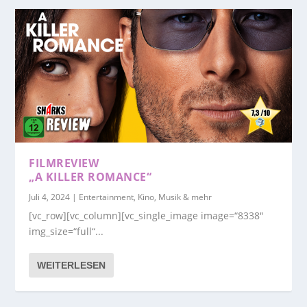
FILMREVIEW
„A KILLER ROMANCE“
Juli 4, 2024
|
Entertainment, Kino, Musik & mehr
[vc_row][vc_column][vc_single_image image=“8338″
img_size=“full“...
WEITERLESEN