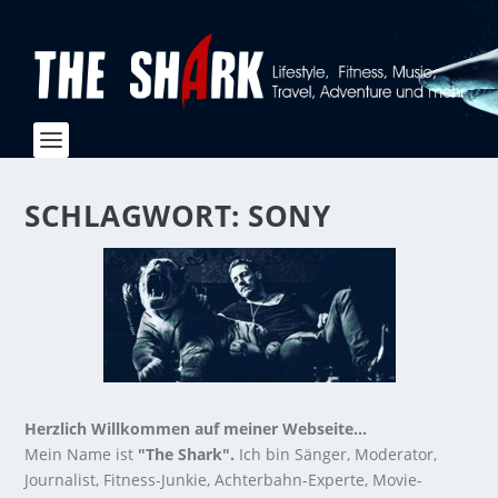
SCHLAGWORT:
SONY
Herzlich Willkommen auf meiner Webseite...
Mein Name ist
"The Shark".
Ich bin Sänger, Moderator,
Journalist, Fitness-Junkie, Achterbahn-Experte, Movie-