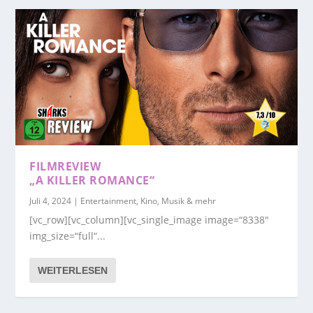
FILMREVIEW
„A KILLER ROMANCE“
Juli 4, 2024
|
Entertainment, Kino, Musik & mehr
[vc_row][vc_column][vc_single_image image=“8338″
img_size=“full“...
WEITERLESEN