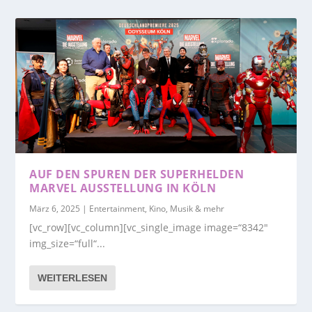
AUF DEN SPUREN DER SUPERHELDEN
MARVEL AUSSTELLUNG IN KÖLN
März 6, 2025
|
Entertainment, Kino, Musik & mehr
[vc_row][vc_column][vc_single_image image=“8342″
img_size=“full“...
WEITERLESEN