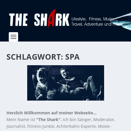
SCHLAGWORT:
SPA
Herzlich Willkommen auf meiner Webseite...
Mein Name ist
"The Shark".
Ich bin Sänger, Moderator,
Journalist, Fitness-Junkie, Achterbahn-Experte, Movie-