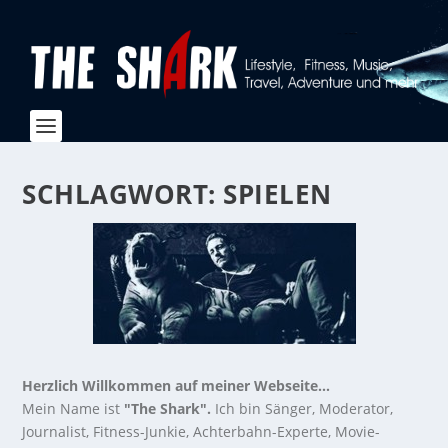
SCHLAGWORT:
SPIELEN
Herzlich Willkommen auf meiner Webseite...
Mein Name ist
"The Shark".
Ich bin Sänger, Moderator,
Journalist, Fitness-Junkie, Achterbahn-Experte, Movie-