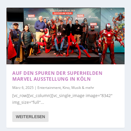
AUF DEN SPUREN DER SUPERHELDEN
MARVEL AUSSTELLUNG IN KÖLN
März 6, 2025
|
Entertainment, Kino, Musik & mehr
[vc_row][vc_column][vc_single_image image=“8342″
img_size=“full“...
WEITERLESEN