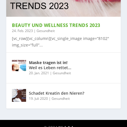
BEAUTY UND WELLNESS TRENDS 2023
24. Feb. 2023
|
Gesundheit
[vc_row][vc_column][vc_single_image image=“8102″
img_size=“full“...
Maske tragen ist in!
Weil es Leben rettet…
20. Jan. 2021
|
Gesundheit
Schadet Kreatin den Nieren?
19. Juli 2020
|
Gesundheit