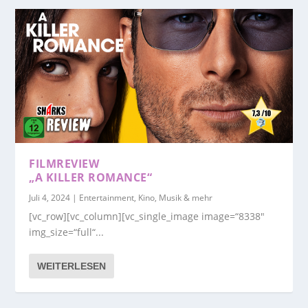
FILMREVIEW
„A KILLER ROMANCE“
Juli 4, 2024
|
Entertainment, Kino, Musik & mehr
[vc_row][vc_column][vc_single_image image=“8338″
img_size=“full“...
WEITERLESEN