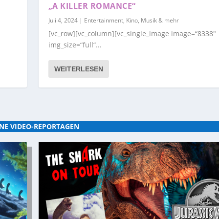
„A KILLER ROMANCE“
Juli 4, 2024
|
Entertainment, Kino, Musik & mehr
[vc_row][vc_column][vc_single_image image=“8338″
img_size=“full“...
WEITERLESEN
NE VIDEO-REPORTAGEN