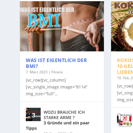
WAS IST EIGENTLICH DER
KOKO
BMI?
10 GR
LIEBE
7. März 2023
|
Fitness
10. Feb. 
[vc_row][vc_column]
[vc_row
[vc_single_image image=“8114″
[vc_sin
img_size=“full“...
img_size
WOZU BRAUCHE ICH
STARKE ARME ?
3 Gründe und ein paar
Tipps