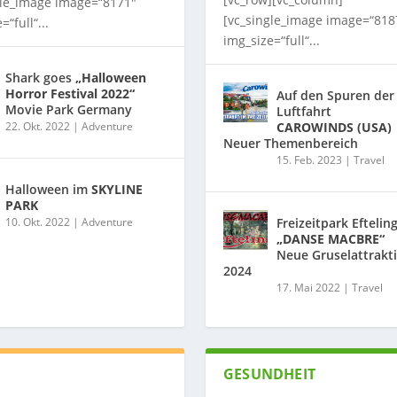
gle_image image=“8171″
[vc_single_image image=“818
=“full“...
img_size=“full“...
Shark goes
„Halloween
Horror Festival 2022“
Auf den Spuren der
Movie Park Germany
Luftfahrt
22. Okt. 2022
|
Adventure
CAROWINDS (USA)
Neuer Themenbereich
15. Feb. 2023
|
Travel
Halloween im
SKYLINE
PARK
10. Okt. 2022
|
Adventure
Freizeitpark Eftelin
„DANSE MACBRE“
Neue Gruselattrakt
2024
17. Mai 2022
|
Travel
GESUNDHEIT