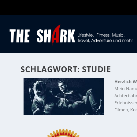
SCHLAGWORT:
STUDIE
Herzlich W
Mein Name
Achterbahn
Erlebnisse
Filmen, Kon