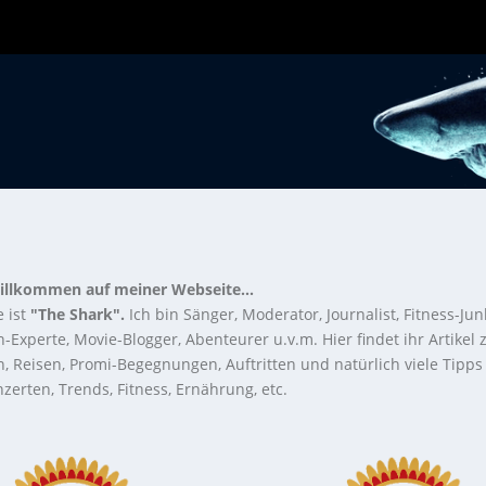
illkommen auf meiner Webseite...
 ist
"The Shark".
Ich bin Sänger, Moderator, Journalist, Fitness-Jun
-Experte, Movie-Blogger, Abenteurer u.v.m. Hier findet ihr Artikel
n, Reisen, Promi-Begegnungen, Auftritten und natürlich viele Tipps
zerten, Trends, Fitness, Ernährung, etc.