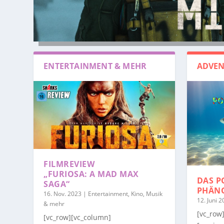
ENTERTAINMENT & MEHR
ADVEN
FILMREVIEW
„FURIOSA: A MAD MAX
DAS P
SAGA“
PHÄN
16. Nov. 2023
|
Entertainment, Kino, Musik
12. Juni 
& mehr
[vc_row
[vc_row][vc_column]