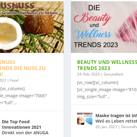
SNUSS
BEAUTY UND WELLNES
ÜNDE DIE NUSS ZU
TRENDS 2023
N!
24. Feb. 2023
|
Gesundheit
2023
|
Food
[vc_row][vc_column]
][vc_column]
[vc_single_image image=“810
gle_image image=“7005″
img_size=“full“...
=“full“...
Maske tragen ist in!
Weil es Leben rette
Die Top Food
Innovationen 2021
20. Jan. 2021
|
Gesundhe
Direkt von der ANUGA