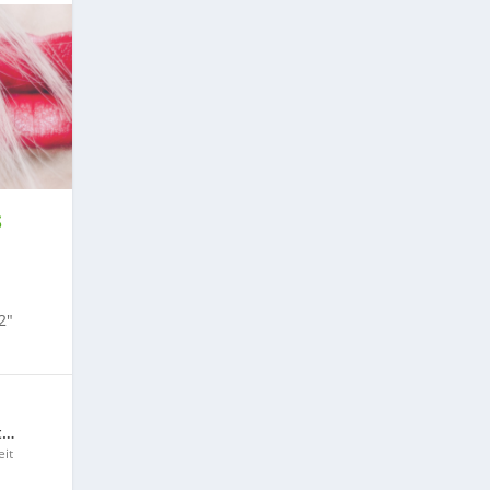
S
2″
t…
it