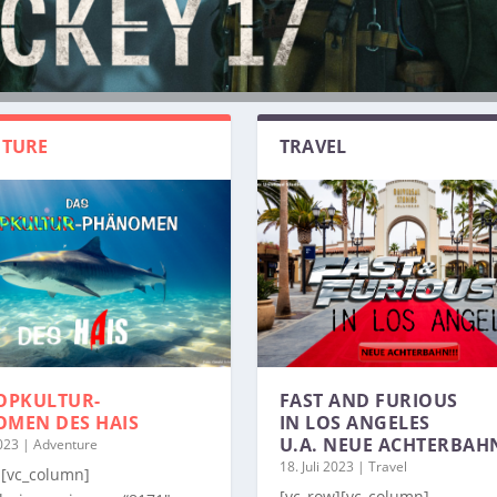
TURE
TRAVEL
OPKULTUR-
FAST AND FURIOUS
OMEN
DES HAIS
IN LOS ANGELES
U.A. NEUE ACHTERBAH
2023
|
Adventure
18. Juli 2023
|
Travel
][vc_column]
[vc_row][vc_column]