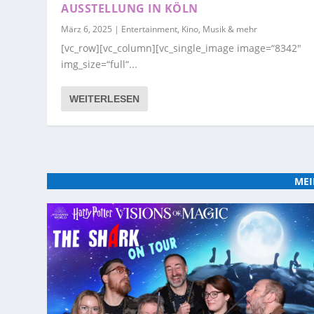
AUSSTELLUNG IN KÖLN
März 6, 2025
|
Entertainment, Kino, Musik & mehr
[vc_row][vc_column][vc_single_image image=“8342″
img_size=“full“...
WEITERLESEN
MEI