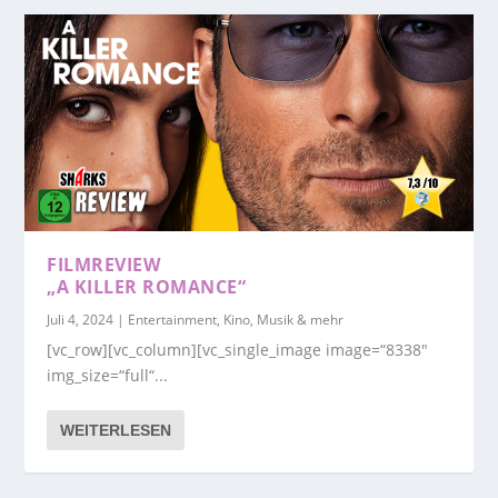
FILMREVIEW
„A KILLER ROMANCE“
Juli 4, 2024
|
Entertainment, Kino, Musik & mehr
[vc_row][vc_column][vc_single_image image=“8338″
img_size=“full“...
WEITERLESEN