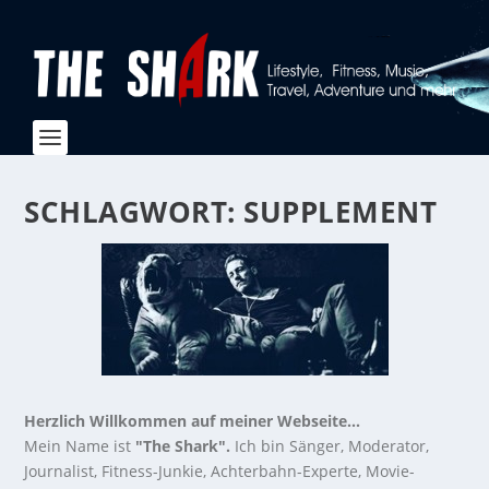
SCHLAGWORT:
SUPPLEMENT
Herzlich Willkommen auf meiner Webseite...
Mein Name ist
"The Shark".
Ich bin Sänger, Moderator,
Journalist, Fitness-Junkie, Achterbahn-Experte, Movie-