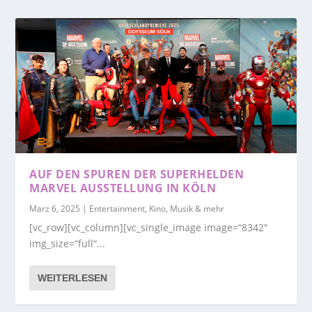
AUF DEN SPUREN DER SUPERHELDEN
MARVEL AUSSTELLUNG IN KÖLN
März 6, 2025
|
Entertainment, Kino, Musik & mehr
[vc_row][vc_column][vc_single_image image=“8342″
img_size=“full“...
WEITERLESEN