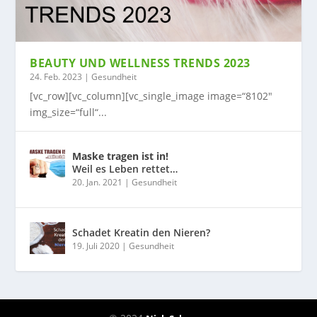
BEAUTY UND WELLNESS TRENDS 2023
24. Feb. 2023
|
Gesundheit
[vc_row][vc_column][vc_single_image image=“8102″
img_size=“full“...
Maske tragen ist in!
Weil es Leben rettet…
20. Jan. 2021
|
Gesundheit
Schadet Kreatin den Nieren?
19. Juli 2020
|
Gesundheit