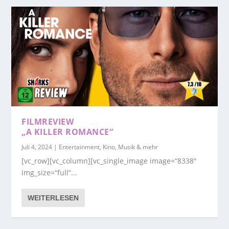
FILMREVIEW
„A KILLER ROMANCE“
Juli 4, 2024
|
Entertainment, Kino, Musik & mehr
[vc_row][vc_column][vc_single_image image=“8338″
img_size=“full“...
WEITERLESEN