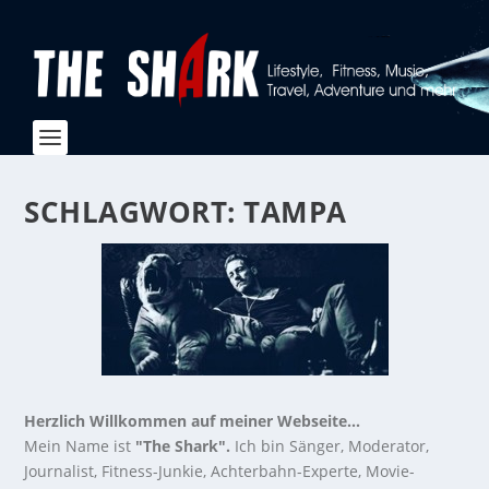
SCHLAGWORT:
TAMPA
Herzlich Willkommen auf meiner Webseite...
Mein Name ist
"The Shark".
Ich bin Sänger, Moderator,
Journalist, Fitness-Junkie, Achterbahn-Experte, Movie-