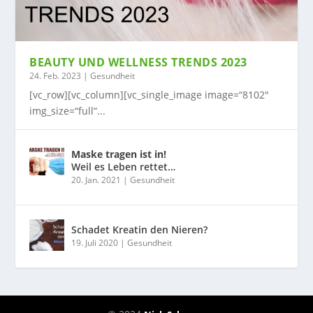
BEAUTY UND WELLNESS TRENDS 2023
24. Feb. 2023
|
Gesundheit
[vc_row][vc_column][vc_single_image image=“8102″
img_size=“full“...
Maske tragen ist in!
Weil es Leben rettet…
20. Jan. 2021
|
Gesundheit
Schadet Kreatin den Nieren?
19. Juli 2020
|
Gesundheit