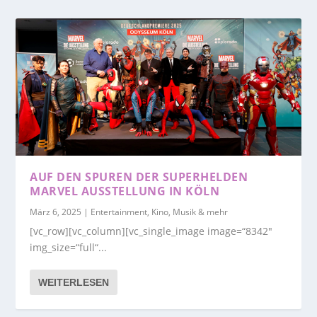
AUF DEN SPUREN DER SUPERHELDEN
MARVEL AUSSTELLUNG IN KÖLN
März 6, 2025
|
Entertainment, Kino, Musik & mehr
[vc_row][vc_column][vc_single_image image=“8342″
img_size=“full“...
WEITERLESEN