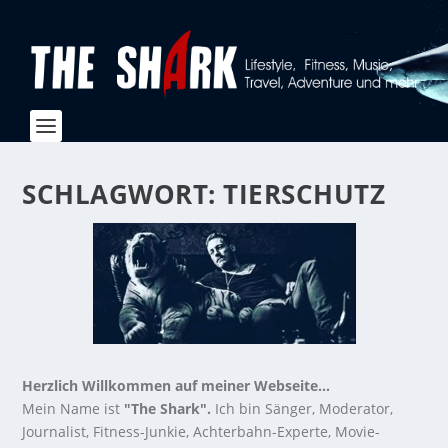
SCHLAGWORT:
TIERSCHUTZ
Herzlich Willkommen auf meiner Webseite...
Mein Name ist
"The Shark".
Ich bin Sänger, Moderator,
Journalist, Fitness-Junkie, Achterbahn-Experte, Movie-