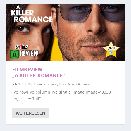
FILMREVIEW
„A KILLER ROMANCE“
Juli 4, 2024
|
Entertainment, Kino, Musik & mehr
[vc_row][vc_column][vc_single_image image=“8338″
img_size=“full“...
WEITERLESEN