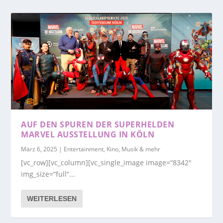
AUF DEN SPUREN DER SUPERHELDEN
MARVEL AUSSTELLUNG IN KÖLN
März 6, 2025
|
Entertainment, Kino, Musik & mehr
[vc_row][vc_column][vc_single_image image=“8342″
img_size=“full“...
WEITERLESEN