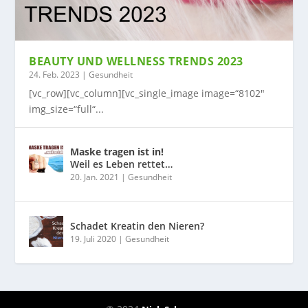
BEAUTY UND WELLNESS TRENDS 2023
24. Feb. 2023
|
Gesundheit
[vc_row][vc_column][vc_single_image image=“8102″
img_size=“full“...
Maske tragen ist in!
Weil es Leben rettet…
20. Jan. 2021
|
Gesundheit
Schadet Kreatin den Nieren?
19. Juli 2020
|
Gesundheit