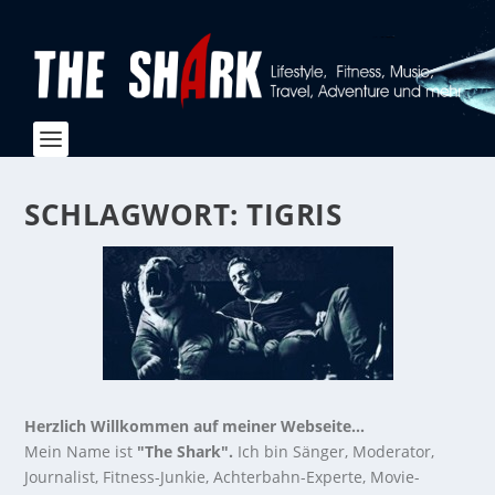
SCHLAGWORT:
TIGRIS
Herzlich Willkommen auf meiner Webseite...
Mein Name ist
"The Shark".
Ich bin Sänger, Moderator,
Journalist, Fitness-Junkie, Achterbahn-Experte, Movie-