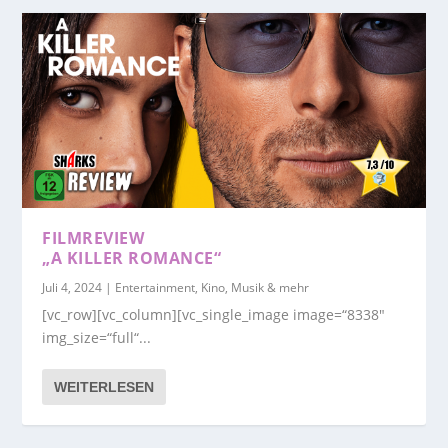
FILMREVIEW
„A KILLER ROMANCE“
Juli 4, 2024
|
Entertainment, Kino, Musik & mehr
[vc_row][vc_column][vc_single_image image=“8338″
img_size=“full“...
WEITERLESEN