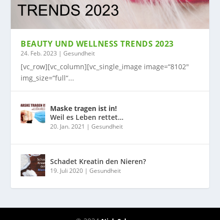
BEAUTY UND WELLNESS TRENDS 2023
24. Feb. 2023
|
Gesundheit
[vc_row][vc_column][vc_single_image image=“8102″
img_size=“full“...
Maske tragen ist in!
Weil es Leben rettet…
20. Jan. 2021
|
Gesundheit
Schadet Kreatin den Nieren?
19. Juli 2020
|
Gesundheit