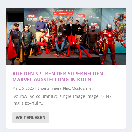
AUF DEN SPUREN DER SUPERHELDEN
MARVEL AUSSTELLUNG IN KÖLN
März 6, 2025
|
Entertainment, Kino, Musik & mehr
[vc_row][vc_column][vc_single_image image=“8342″
img_size=“full“...
WEITERLESEN