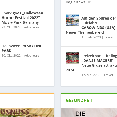
img_size=“full“...
Shark goes
„Halloween
Horror Festival 2022“
Auf den Spuren der
Movie Park Germany
Luftfahrt
22. Okt. 2022
|
Adventure
CAROWINDS (USA)
Neuer Themenbereich
15. Feb. 2023
|
Travel
Halloween im
SKYLINE
PARK
10. Okt. 2022
|
Adventure
Freizeitpark Eftelin
„DANSE MACBRE“
Neue Gruselattrakt
2024
17. Mai 2022
|
Travel
GESUNDHEIT