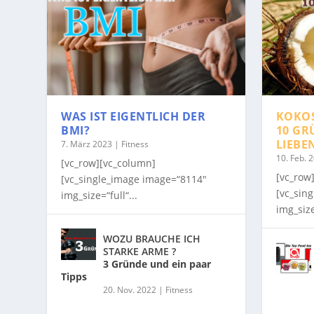
WAS IST EIGENTLICH DER
KOKO
BMI?
10 GR
LIEBE
7. März 2023
|
Fitness
10. Feb. 
[vc_row][vc_column]
[vc_row
[vc_single_image image=“8114″
[vc_sin
img_size=“full“...
img_size
WOZU BRAUCHE ICH
STARKE ARME ?
3 Gründe und ein paar
Tipps
20. Nov. 2022
|
Fitness