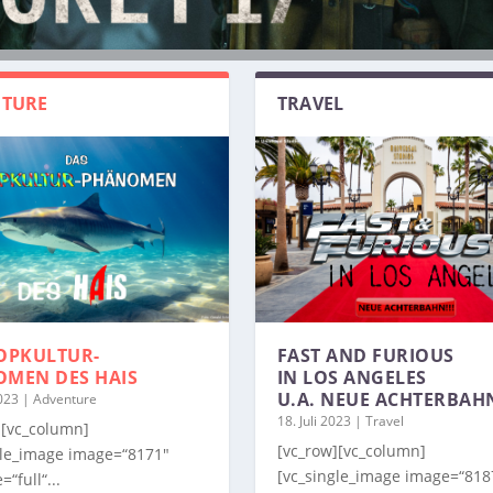
TURE
TRAVEL
OPKULTUR-
FAST AND FURIOUS
OMEN
DES HAIS
IN LOS ANGELES
U.A. NEUE ACHTERBAH
2023
|
Adventure
18. Juli 2023
|
Travel
][vc_column]
[vc_row][vc_column]
gle_image image=“8171″
[vc_single_image image=“818
=“full“...