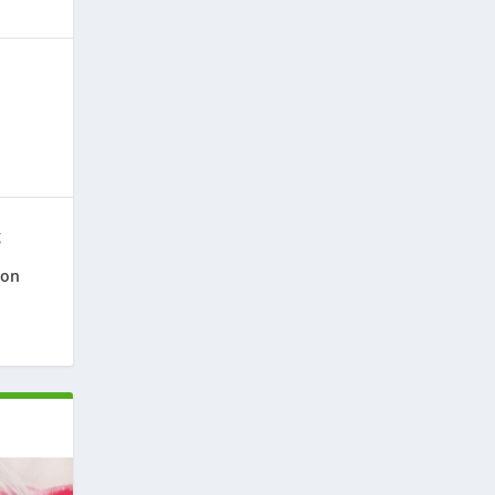
g
ion