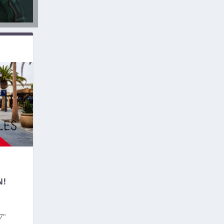
N!
7″