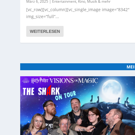
März 6, 2025
|
Entertainment, Kino, Musik & mehr
[vc_row][vc_column][vc_single_image image=“8342″
img_size=“full“...
WEITERLESEN
MEI