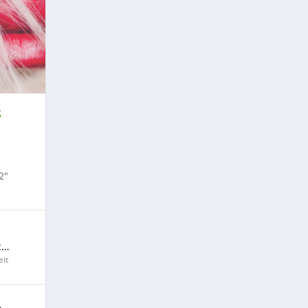
S
2″
t…
it