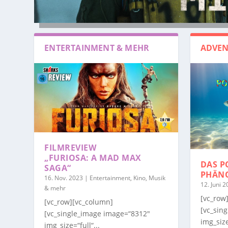
ENTERTAINMENT & MEHR
ADVEN
FILMREVIEW
„FURIOSA: A MAD MAX
DAS P
SAGA“
PHÄN
16. Nov. 2023
|
Entertainment, Kino, Musik
12. Juni 
& mehr
[vc_row
[vc_row][vc_column]
[vc_sin
[vc_single_image image=“8312″
img_size
img_size=“full“...