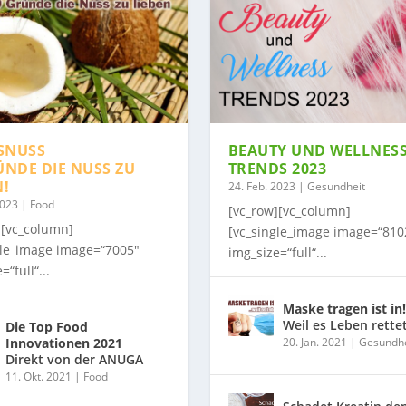
SNUSS
BEAUTY UND WELLNES
ÜNDE DIE NUSS ZU
TRENDS 2023
N!
24. Feb. 2023
|
Gesundheit
2023
|
Food
[vc_row][vc_column]
][vc_column]
[vc_single_image image=“810
gle_image image=“7005″
img_size=“full“...
=“full“...
Maske tragen ist in!
Weil es Leben rette
Die Top Food
Innovationen 2021
20. Jan. 2021
|
Gesundhe
Direkt von der ANUGA
11. Okt. 2021
|
Food