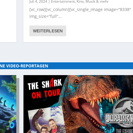
Juli 4, 2024
|
Entertainment, Kino, Musik & mehr
[vc_row][vc_column][vc_single_image image=“8338″
img_size=“full“...
WEITERLESEN
NE VIDEO-REPORTAGEN