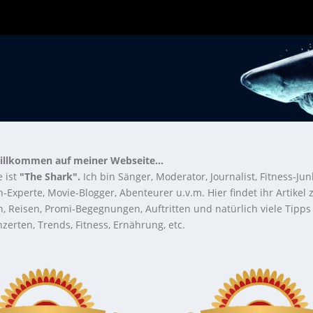
illkommen auf meiner Webseite...
 ist
"The Shark".
Ich bin Sänger, Moderator, Journalist, Fitness-Jun
-Experte, Movie-Blogger, Abenteurer u.v.m. Hier findet ihr Artikel
n, Reisen, Promi-Begegnungen, Auftritten und natürlich viele Tipps
zerten, Trends, Fitness, Ernährung, etc.