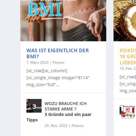
WAS IST EIGENTLICH DER
KOKO
BMI?
10 GR
LIEBE
7. März 2023
|
Fitness
10. Feb. 
[vc_row][vc_column]
[vc_row
[vc_single_image image=“8114″
[vc_sin
img_size=“full“...
img_size
WOZU BRAUCHE ICH
STARKE ARME ?
3 Gründe und ein paar
Tipps
20. Nov. 2022
|
Fitness