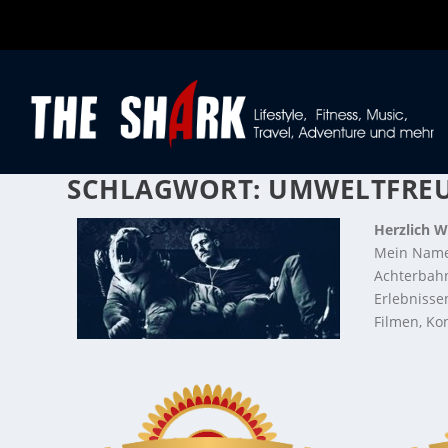
SCHLAGWORT:
UMWELTFRE
Herzlich W
Mein Name
Achterbahn
Erlebnisse
Filmen, Kon