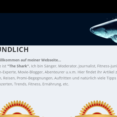
UNDLICH
illkommen auf meiner Webseite...
 ist
"The Shark".
Ich bin Sänger, Moderator, Journalist, Fitness-Jun
-Experte, Movie-Blogger, Abenteurer u.v.m. Hier findet ihr Artikel
n, Reisen, Promi-Begegnungen, Auftritten und natürlich viele Tipps
zerten, Trends, Fitness, Ernährung, etc.