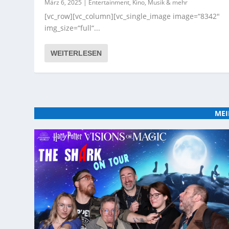
März 6, 2025
|
Entertainment, Kino, Musik & mehr
[vc_row][vc_column][vc_single_image image=“8342″
img_size=“full“...
WEITERLESEN
MEI