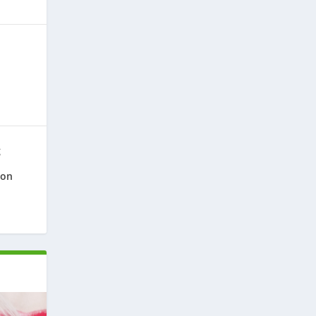
g
ion