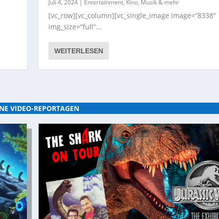
Juli 4, 2024
|
Entertainment, Kino, Musik & mehr
[vc_row][vc_column][vc_single_image image=“8338″
img_size=“full“...
WEITERLESEN
NE VIDEO-REPORTAGEN