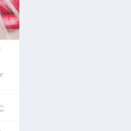
S
2″
t…
it