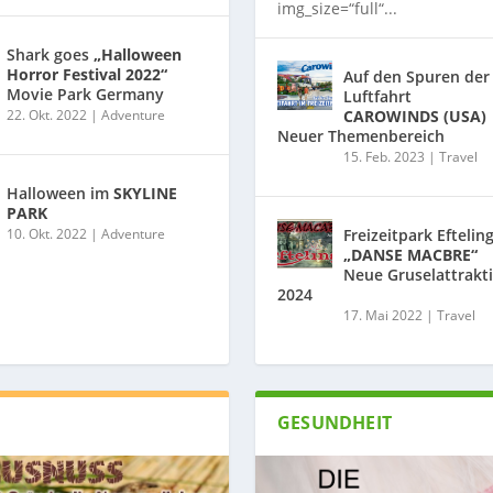
img_size=“full“...
Shark goes
„Halloween
Horror Festival 2022“
Auf den Spuren der
Movie Park Germany
Luftfahrt
22. Okt. 2022
|
Adventure
CAROWINDS (USA)
Neuer Themenbereich
15. Feb. 2023
|
Travel
Halloween im
SKYLINE
PARK
10. Okt. 2022
|
Adventure
Freizeitpark Eftelin
„DANSE MACBRE“
Neue Gruselattrakt
2024
17. Mai 2022
|
Travel
GESUNDHEIT