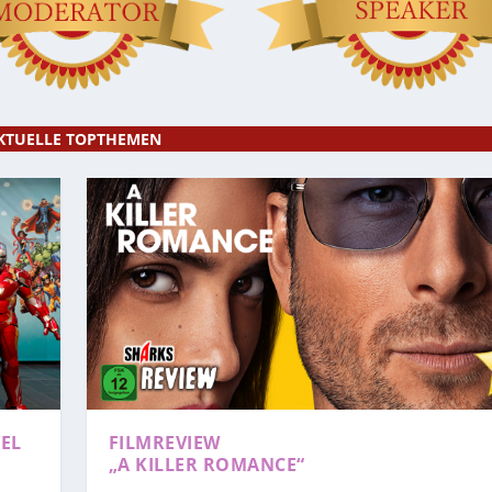
KTUELLE TOPTHEMEN
EL
FILMREVIEW
„A KILLER ROMANCE“