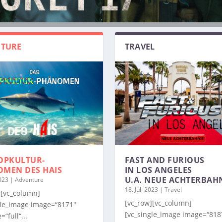
TURE
TRAVEL
OPKULTUR-
FAST AND FURIOUS
OMEN
DES HAIS
IN LOS ANGELES
U.A. NEUE ACHTERBAH
2023
|
Adventure
18. Juli 2023
|
Travel
][vc_column]
[vc_row][vc_column]
gle_image image=“8171″
[vc_single_image image=“818
=“full“...