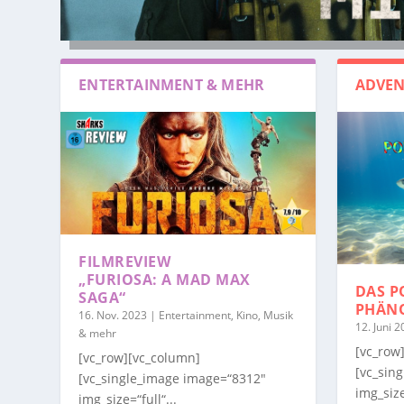
ENTERTAINMENT & MEHR
ADVEN
FILMREVIEW
„FURIOSA: A MAD MAX
DAS P
SAGA“
PHÄN
16. Nov. 2023
|
Entertainment, Kino, Musik
12. Juni 
& mehr
[vc_row
[vc_row][vc_column]
[vc_sin
[vc_single_image image=“8312″
img_size
img_size=“full“...