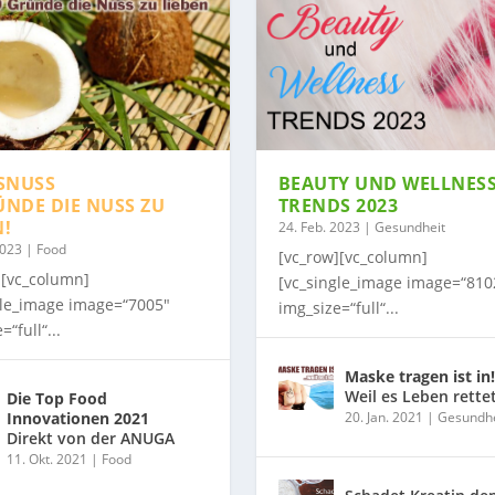
SNUSS
BEAUTY UND WELLNES
ÜNDE DIE NUSS ZU
TRENDS 2023
N!
24. Feb. 2023
|
Gesundheit
2023
|
Food
[vc_row][vc_column]
][vc_column]
[vc_single_image image=“810
gle_image image=“7005″
img_size=“full“...
=“full“...
Maske tragen ist in!
Weil es Leben rette
Die Top Food
Innovationen 2021
20. Jan. 2021
|
Gesundhe
Direkt von der ANUGA
11. Okt. 2021
|
Food