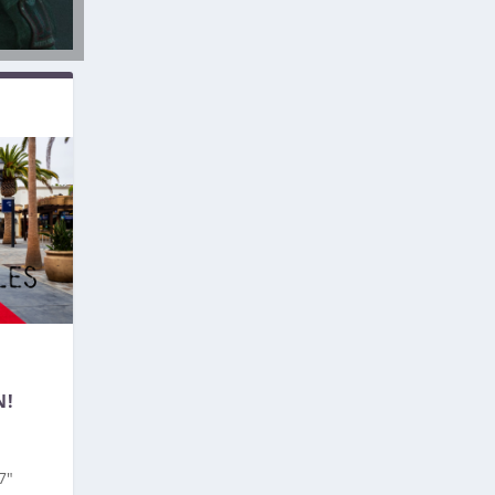
N!
7″