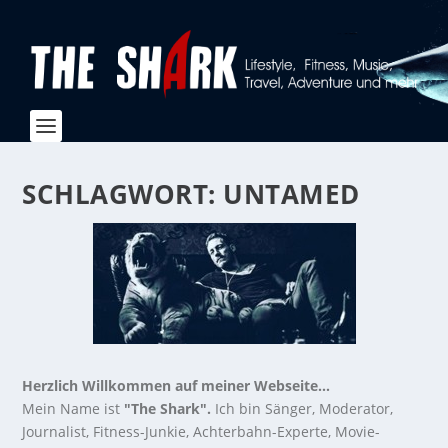
SCHLAGWORT:
UNTAMED
Herzlich Willkommen auf meiner Webseite...
Mein Name ist
"The Shark".
Ich bin Sänger, Moderator,
Journalist, Fitness-Junkie, Achterbahn-Experte, Movie-