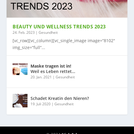
BEAUTY UND WELLNESS TRENDS 2023
24. Feb. 2023
|
Gesundheit
[vc_row][vc_column][vc_single_image image=“8102″
img_size=“full“...
Maske tragen ist in!
Weil es Leben rettet…
20. Jan. 2021
|
Gesundheit
Schadet Kreatin den Nieren?
19. Juli 2020
|
Gesundheit