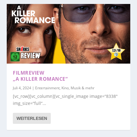
FILMREVIEW
„A KILLER ROMANCE“
Juli 4, 2024
|
Entertainment, Kino, Musik & mehr
[vc_row][vc_column][vc_single_image image=“8338″
img_size=“full“...
WEITERLESEN