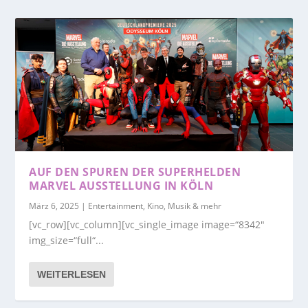
AUF DEN SPUREN DER SUPERHELDEN
MARVEL AUSSTELLUNG IN KÖLN
März 6, 2025
|
Entertainment, Kino, Musik & mehr
[vc_row][vc_column][vc_single_image image=“8342″
img_size=“full“...
WEITERLESEN