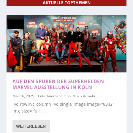
AKTUELLE TOPTHEMEN
AUF DEN SPUREN DER SUPERHELDEN
MARVEL AUSSTELLUNG IN KÖLN
März 6, 2025
|
Entertainment, Kino, Musik & mehr
[vc_row][vc_column][vc_single_image image=“8342″
img_size=“full“...
WEITERLESEN