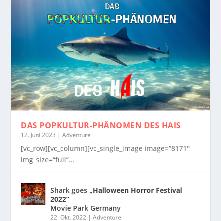
DAS POPKULTUR-PHÄNOMEN
DES HAIS
12. Juni 2023
|
Adventure
[vc_row][vc_column][vc_single_image image=“8171″
img_size=“full“...
Shark goes
„Halloween Horror Festival
2022“
Movie Park Germany
22. Okt. 2022
|
Adventure