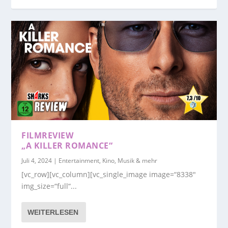
FILMREVIEW
„A KILLER ROMANCE“
Juli 4, 2024
|
Entertainment, Kino, Musik & mehr
[vc_row][vc_column][vc_single_image image=“8338″
img_size=“full“...
WEITERLESEN