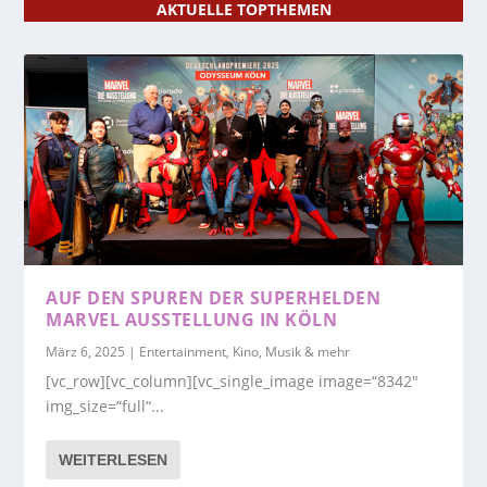
AKTUELLE TOPTHEMEN
AUF DEN SPUREN DER SUPERHELDEN
MARVEL AUSSTELLUNG IN KÖLN
März 6, 2025
|
Entertainment, Kino, Musik & mehr
[vc_row][vc_column][vc_single_image image=“8342″
img_size=“full“...
WEITERLESEN