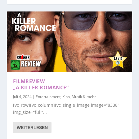
FILMREVIEW
„A KILLER ROMANCE“
Juli 4, 2024
|
Entertainment, Kino, Musik & mehr
[vc_row][vc_column][vc_single_image image=“8338″
img_size=“full“...
WEITERLESEN