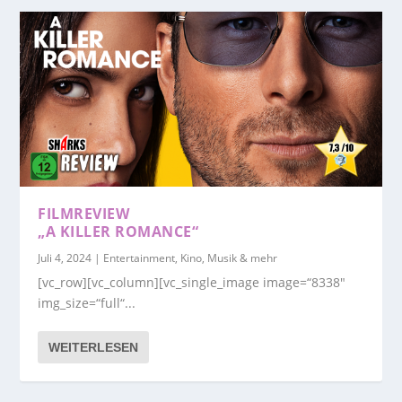
FILMREVIEW
„A KILLER ROMANCE“
Juli 4, 2024
|
Entertainment, Kino, Musik & mehr
[vc_row][vc_column][vc_single_image image=“8338″
img_size=“full“...
WEITERLESEN