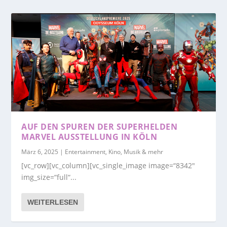
AUF DEN SPUREN DER SUPERHELDEN
MARVEL AUSSTELLUNG IN KÖLN
März 6, 2025
|
Entertainment, Kino, Musik & mehr
[vc_row][vc_column][vc_single_image image=“8342″
img_size=“full“...
WEITERLESEN