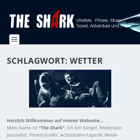
SCHLAGWORT:
WETTER
Herzlich Willkommen auf meiner Webseite...
Mein Name ist
"The Shark".
Ich bin Sänger, Moderator,
Journalist, Fitness-Junkie, Achterbahn-Experte, Movie-