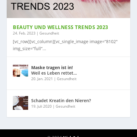
BEAUTY UND WELLNESS TRENDS 2023
24. Feb. 2023
|
Gesundheit
[vc_row][vc_column][vc_single_image image=“8102″
img_size=“full“...
Maske tragen ist in!
Weil es Leben rettet…
20. Jan. 2021
|
Gesundheit
Schadet Kreatin den Nieren?
19. Juli 2020
|
Gesundheit